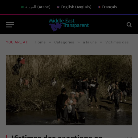
العربية
(
Arabe
)
English
(
Anglais
)
Français
»
»
»
YOU ARE AT:
Home
Categories
à la une
Victimes des exactions en Syrie, les alaouites continuent de fuir vers le Liban