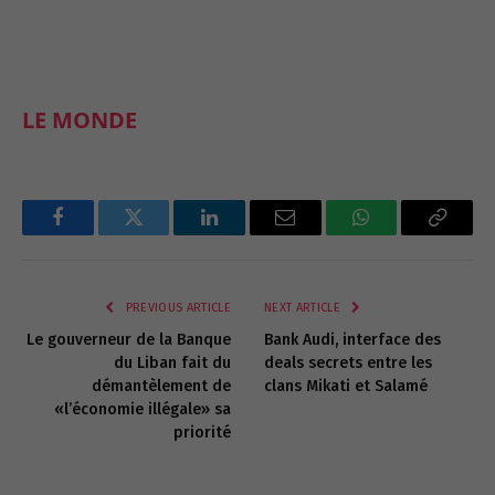
LE MONDE
Facebook
Twitter
LinkedIn
Email
WhatsApp
Copy
Link
PREVIOUS ARTICLE
NEXT ARTICLE
Le gouverneur de la Banque
Bank Audi, interface des
du Liban fait du
deals secrets entre les
démantèlement de
clans Mikati et Salamé
«l’économie illégale» sa
priorité