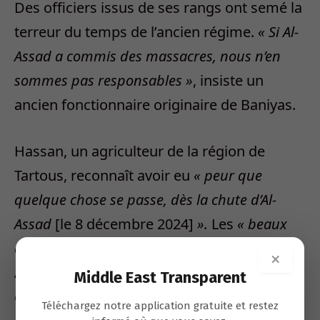
Des officiers issus de ses rangs ont semé la
terreur du temps de l’ancien régime.
« Si Al-
Assad a commis des massacres, nous n’en
sommes pas responsables »
, insiste un
ancien fonctionnaire originaire de Baniyas.
Hassan, un agriculteur de la région de
Tartous, reconnaît avoir eu
« peur que
quelque chose se passe, dès la chute d’Al-
Assad
[le 8 décembre 2024]
».
Les
« beaux
discours »
du nouvel homme fort de la Syrie,
×
Ahmed Al-Charaa, ne l’ont pas rassuré, et
Middle East Transparent
encore moins les
« premières exactions »
,
Téléchargez notre application gratuite et restez