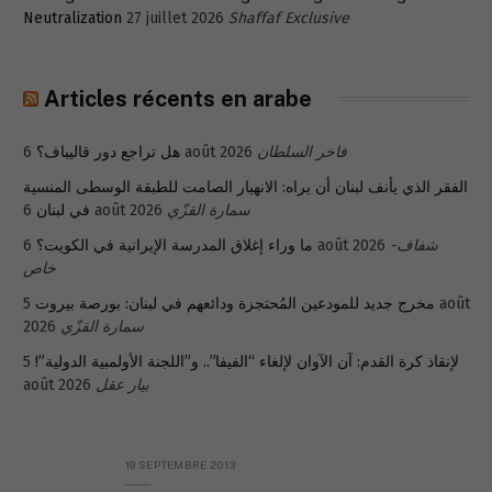
Neutralization
27 juillet 2026
Shaffaf Exclusive
Articles récents en arabe
هل تراجع دور قاليباف؟
6 août 2026
فاخر السلطان
الفقر الذي يأنف لبنان أن يراه: الانهيار الصامت للطبقة الوسطى المنسية
في لبنان
6 août 2026
سمارة القزّي
ما وراء إغلاق المدرسة الإيرانية في الكويت؟
6 août 2026
شفاف-
خاص
5 août
مخرج جديد للمودعين المُحتجزة ودائعهم في لبنان: بورصة بيروت
2026
سمارة القزّي
5
لإنقاذ كرة القدم: آن الآوان لإلغاء “الفيفا”.. و”اللجنة الأولمبية الدولية”!
août 2026
بيار عقل
19 SEPTEMBRE 2013
Réflexion sur la Syrie (à Mgr Dagens)