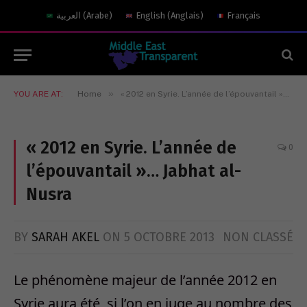
العربية
(
Arabe
)
English
(
Anglais
)
Français
»
YOU ARE AT:
Home
« 2012 en Syrie. L’année de l’épouvantail »… Jabhat al-Nusra
« 2012 en Syrie. L’année de
0
l’épouvantail »… Jabhat al-
Nusra
BY
SARAH AKEL
ON
5 OCTOBRE 2013
NON CLASSÉ
Le phénomène majeur de l’année 2012 en
Syrie aura été, si l’on en juge au nombre des