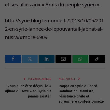
et ses alliés aux « Amis du peuple syrien ».
http://syrie.blog.lemonde.fr/2013/10/05/201
2-en-syrie-lannee-de-lepouvantail-jabhat-al-
nusra/#more-6909
Facebook
Twitter
LinkedIn
Email
WhatsApp
Copy
Link
PREVIOUS ARTICLE
NEXT ARTICLE
Vous allez être déçus : le «
Raqqa en Syrie du nord.
djihad du sexe » en Syrie n’a
Domination islamiste,
jamais existé !
résistance civile et
surenchère confessionnelle