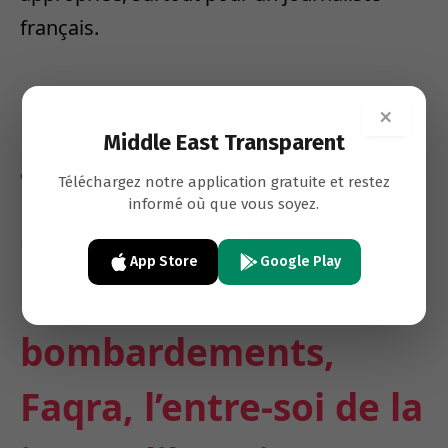
français.
×
Middle East Transparent
Tequila à 800 dollars
Téléchargez notre application gratuite et restez
informé où que vous soyez.
et «fresh money»: à
App Store
Google Play
150 km des
bombardements,
Faqra, l’entre-soi de la