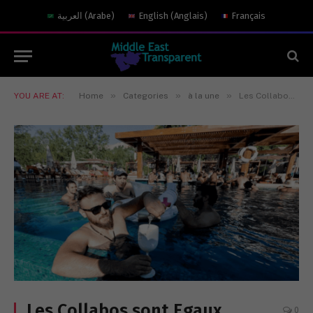
العربية
(
Arabe
)
English
(
Anglais
)
Français
»
»
»
YOU ARE AT:
Home
Categories
à la une
Les Collabos sont Egaux
Les Collabos sont Egaux
0