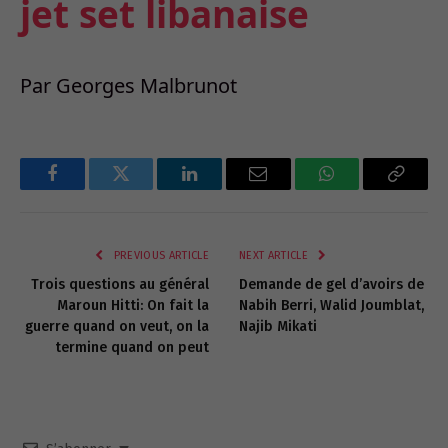
jet set libanaise
Par Georges Malbrunot
Facebook
Twitter
LinkedIn
Email
WhatsApp
Copy
Link
PREVIOUS ARTICLE
NEXT ARTICLE
Trois questions au général
Demande de gel d’avoirs de
Maroun Hitti: On fait la
Nabih Berri, Walid Joumblat,
guerre quand on veut, on la
Najib Mikati
termine quand on peut