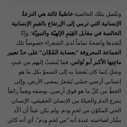
وتتّصل بتلك الخاصية
خاصّيةُ ثالثة هي النزعةُ
الإنسانية التي ترمي إلى الإرتفاع بالقيمِ الإنسانية
الخالصة في مقابل القِيَمِ الإلهيّة والنبويّة
؛ وإنّا
لَنَجدها واضحةً تماماً لدى الشعراء خصوصاً تلك
الجماعة المعروفة “بعصابة المُجّان” على حدّ تعبير
ماجِنِها الأكبر أبو نُوَاس
. فما يُنسَبُ إليهم من عبثٍ
وشكٍ إنما كان يُقصَدُ به إلى السموّ بكل ما هو
إنساني أرضي حسّي يُشعرُ بمعنى الأرض، وإلى
الحطّ من كلّ ما هو فوق أرضي، بوصفه وهماً زائفاً
ينتزع الدمَ والحياةَ من الإنسان الحقيقي، الإنسان
الحي المكوّن من لحمٍ ودم. ولم يكن عبثاً أن أكّد
بشّار لصاحبته عبدة أنه “من لحمٍ ودم”، أي أنه كائن