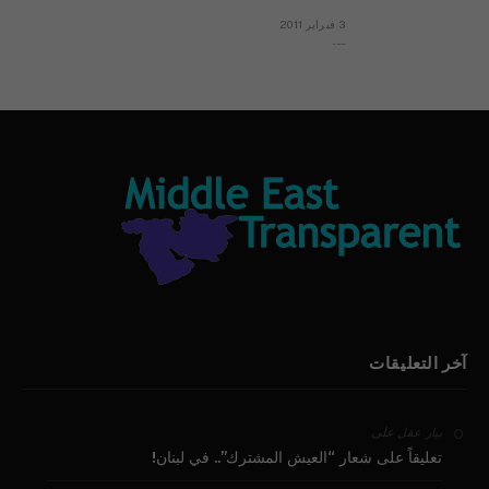
3 فبراير 2011
بيان الأقباط وحتمية التغيير ودعوة للتوقيع
آخر التعليقات
على
بيار عقل
تعليقاً على شعار “العيش المشترك”.. في لبنان!