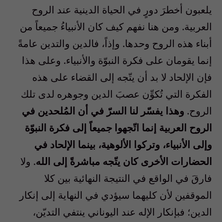
يلعبون أخطرَ دورٍ في الحياة الدينية عند الروح
العربية. ومن هنا نفهم كيف كان الأنبياءُ جميعاً من
أبناء هذه الروح وحدها. وإذاً، فالدين والتدين عامةً
إنما يقومان على فكرة النبوّة والأنبياء. وعلى هذا
فإن الإلحاد لا بد أن يتّجه إلى القضاء على هذه
الفكرة التي تُكوِّن عصبَ الدين وجوهره لدى تلك
الروح.
وهذا يفسّر لنا السرّ في أن المُلحدين في
الروح العربية إنما اتّجهوا جميعاً إلى فكرة النبوّة
وإلى الأنبياء، وتركوا الألوهية، بينما الإلحاد في
الحضارات الأخرى كان يتّجه مباشرةً إلى الله
. ولا
فارقَ في الواقع في النتيجة النهائية بين كلا
الموقفين لأن كليهما سيؤدي في النهاية إلى إنكار
الدين؛ فبإنكار الإله عند اليوناني ينتفي التديّن،