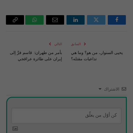
فيسبوك
تويتر
لينكدإن
البريد
واتساب
Copy
الإلكتروني
Link
السابق
التالي
يحيى السنوار.. من هو؟ وما هي
بأمر من طهران: قاسم فرَّ إلى
تداعيات مقتله؟
إيران على طائرة عراقجي
الاشتراك