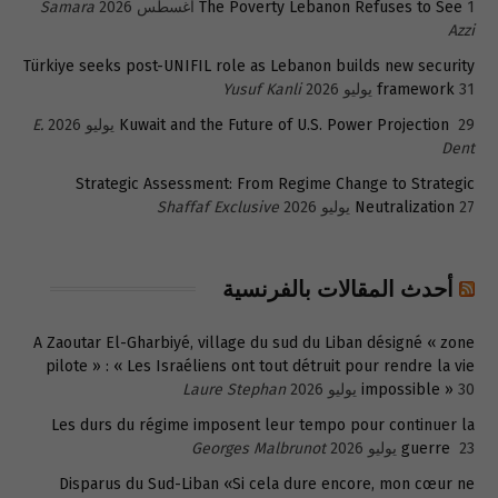
1 أغسطس 2026
The Poverty Lebanon Refuses to See
Samara
Azzi
Türkiye seeks post-UNIFIL role as Lebanon builds new security
31 يوليو 2026
framework
Yusuf Kanli
29 يوليو 2026
Kuwait and the Future of U.S. Power Projection
E.
Dent
Strategic Assessment: From Regime Change to Strategic
27 يوليو 2026
Neutralization
Shaffaf Exclusive
أحدث المقالات بالفرنسية
A Zaoutar El-Gharbiyé, village du sud du Liban désigné « zone
pilote » : « Les Israéliens ont tout détruit pour rendre la vie
30 يوليو 2026
impossible »
Laure Stephan
Les durs du régime imposent leur tempo pour continuer la
23 يوليو 2026
guerre
Georges Malbrunot
Disparus du Sud-Liban «Si cela dure encore, mon cœur ne