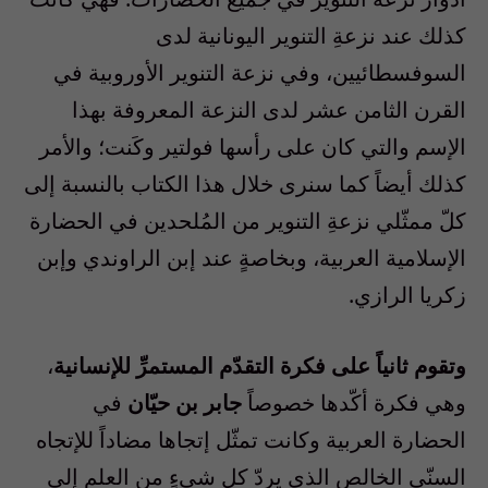
كذلك عند نزعةِ التنوير اليونانية لدى
السوفسطائيين، وفي نزعة التنوير الأوروبية في
القرن الثامن عشر لدى النزعة المعروفة بهذا
الإسم والتي كان على رأسها فولتير وكَنت؛ والأمر
كذلك أيضاً كما سنرى خلال هذا الكتاب بالنسبة إلى
كلّ ممثّلي نزعةِ التنوير من المُلحدين في الحضارة
الإسلامية العربية، وبخاصةٍ عند إبن الراوندي وإبن
زكريا الرازي.
وتقوم ثانياً على فكرة التقدّم المستمرِّ للإنسانية
،
وهي فكرة أكّدها خصوصاً
جابر بن حيّان
في
الحضارة العربية وكانت تمثّل إتجاها مضاداً للإتجاه
السنّي الخالص الذي يردّ كل شيءٍ من العلم إلى