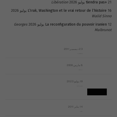
21 يوليو 2026
tiendra pas»
Libération
16 يوليو 2026
L’Irak, Washington et le vrai retour de l’histoire
Walid Sinno
12 يوليو 2026
La reconfiguration du pouvoir iranien
Georges
Malbrunot
23 ديسمبر 2011
عائلة المهندس طارق الربعة: أين دولة القانون والموسسات؟
8 مارس 2008
رسالة مفتوحة لقداسة البابا شنوده الثالث
19 يوليو 2023
إشكاليات التقويم الهجري، وهل يجدي هذا التقويم أيُ نفع؟
14 يناير 2011
ماذا يحدث في ليبيا اليوم الجمعة؟