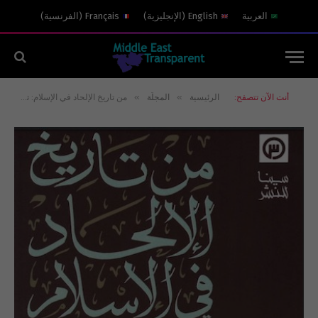
العربية
English
(
الإنجليزية
)
Français
(
الفرنسية
)
»
»
أنت الآن تتصفح:
الرئيسية
المجلّة
من تاريخ الإلحاد في الإسلام: تصدير عام