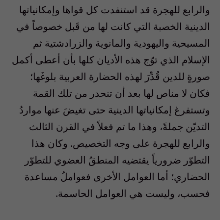
والرابع للهجرة قد استنفدت كل قواها وإمكانياتها
الدينية الخصبة التي كانت لها من قَبل خصوصاً في
المسيحية واليهودية والمانوية والزرادشتية ثم
الإسلام الذي توّج هذه الأديان كلها بأن أعطى أكمل
صورةٍ للدين قُدِّرَ لهذه الحضارة العربية بلوغَها؛
فكان لا مناص لها بعد أن تنحدر من تلك القمة
وتستفرغ إمكانياتها الدينية حتى تغيضَ عنها مواردُ
التديّن جملةً، وهذا ما تم فعلاً في القرن الثالث
والرابع للهجرة على وجه التخصيص. وكان هذا
التطوّر ضرورياً يقتضيه المنطقُ العضوي للتطوّر
الحضاري؛ أما العوامل الأخرى فعواملُ مساعدة
فحسب، وليست هي العوامل الحاسمة.