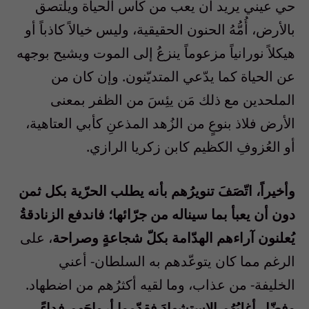
حي عيني يريد أن يعب من كأس الحياة ويلتصق
بالأرض، أُمُّهُ الحنون الحقيقية، وليس خيالاً كاذباً أو
هيكلاً نورانياً مزعوماً ينزعُ إلى الموت ويشيح بوجهه
عن الحياة كما يدّعي المتديّنون. وإن كان من
الملحدين مع ذلك مَن يئِسَ من الظفر بمعنى
الأرض فلاذ بنوعٍ من الزُهد المذعنِ كأبي العتاهية،
أو العُزوفِ الكظيم كابن زكريا الرازي.
وأخيراً، اتّصَفَ تنويرُهم بأنه يطلب الحرّية بكل ثمن
دون أن يعبأ بما سيناله من جرّائها؛ فاندفع الزنادقةُ
يُعلنون آراءهم الهدّامة بكلّ شجاعةٍ وصراحة
، على
الرغم مما كان يتوعّدهم به السلطان- أعني
الخليفة- من عذاب، وما لقيه أكثرُهم من اضطهاد.
وفضّل أغلبُهُم الإستشهادَ فقدّموا أرواحَهم فداءً