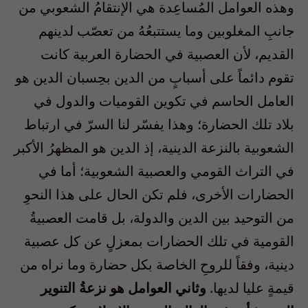
وهذه العوامل المُساعِدة هي الإنتقامُ الشعوبي من
جانبِ المغلوبين وما يستتبعُهُ من تعصّب لدينهم
القديم، لأن العصبية في الحضارة العربية كانت
تقوم دائماً على أسبابٍ من الدين بحِسبان الدين هو
العامل الحاسم في تكوين القوميات والدول في
بلاد تلك الحضارة؛ وهذا يفسّر لنا السرّ في ارتباط
الشعوبية بالنزعة الدينية، إذ الدين هو المظهرُ الأكبر
في التراث القومي والعصبية الشعوبية؛ أما في
الحضارات الأخرى، فلم تكن الحال على هذا النحوِ
من التوحيد بين الدين والدولة، بل قامت العصبيةُ
القومية في تلك الحضارات بمعزلٍ عن كل عصبية
دينية، وفقاً للروحِ الخاصة بكل حضارة وما نراه من
قيمةٍ عليا لديها.
وثاني العوامل هو نزعةُ التنوير