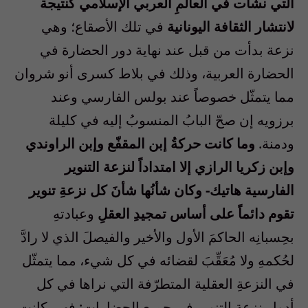
التي نشأت في العالمِ العربي الإسلامي كنتيجة
لانتشار الثقافة اليونانية
في تلك الأصقاع؛ وهي
نزعة بدأت من قبل عند نهاية دور الحضارة في
الحضارة العربية، وذلك في بلاط كسرى أنو شروان
مما يتمثّل خصوصاً عند بولس الفارسي وعند
برزويه إن صحّ البابُ المنسوبُ إليه في كليلة
ودمنة.
وما كانت حركةُ إبن المقفّع وإبن الراوندي
وإبن زكريا الرازي إلا امتداداً لنزعة التنوير
الفارسية هاتيك- وكان شأنُها شأنَ كل نزعةِ تنوير
تقوم دائماً على أساس تمجيدِ العقلِ
وعبادتهِ
بحِسبانِه الحاكمَ الأول والأخير والفيصلَ الذي لا رادَّ
لحُكمهِ ولا مُعَقِّبَ لقضائه في كل شيء، مما يتمثّل
في النزعةِ العقلية المتطرّفة التي نراها في كل
أدوار نزعة التنوير في جميع الحضارات: فهي كانت