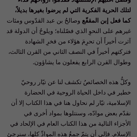
لتلك الحرية الفكرية التي لم يرضوا بغيرها بديلاً،
كما فعل إبن المقفّع
وصالحُ بن عبد القدّوس ومئات
غيرهم على النحوِ الذي فصّلناه؛ ويلوحُ أن الدولة قد
آثرت أخيراً أن تحرِمَ هؤلاء من فخرِ الشهادة
فتركتهم أخيراً في النصف الثاني من القرن الثالث،
وطوال القرن الرابع يفعلون ما يشاؤون.
وكلُّ هذه الخصائصُ تكشف لنا عن تيّار روحيّ
خطير في داخل الحياة الروحية في الحضارة
الإسلامية، تيّار لم نحاول هنا في هذا الكتاب إلا أن
نقدّم بعض موادّه، وسنتلوها بمواد أخرى في
الأجزاء التالية من هذا الكتاب العام في الإلحاد في
الإسلام. فإلى أن يتمّ جمعُ هذه الموادِّ كلها، سنرجئ