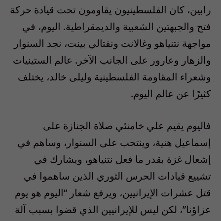
رابين، كان الفلسطينيون يقاومون تحت قيادة حركة
فتح والجبهتين الشعبية والديمقراطية. اليوم، في
مواجهة نتنياهو وغالانت ونفتالي بينت، نجد السنوار
والزهار وعارور على الجانب الآخر. عالم الستينيات
وشعراء المقاومة الفلسطينية وليلى خالد، يختلف
كثيرًا عن عالم اليوم.
فاليوم يقيم علي خامنئي صلاة الجنازة على
إسماعيل هنية، وينتحب على السنوار، وساهم في
إشعال غزة بقدر ما فعل نتنياهو، ويشارك في
تشييع قيادات الحرس الثوري الذين ساهموا في
قتل عشرات الإيرانيين، ويرفع شعار “اليوم هو يوم
عزاؤنا”، لكن ليس للإيرانيين الذي قضوا بسبب آلة