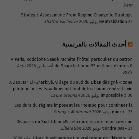
Dent
Strategic Assessment: From Regime Change to Strategic
27 يوليو 2026
Neutralization
Shaffaf Exclusive
أحدث المقالات بالفرنسية
À Paris, Rodolphe Saadé rachète l’hôtel particulier du patron
8 أغسطس 2026
de Snapchat pour 55 millions d’euros
Actu
Paris
A Zaoutar El-Gharbiyé, village du sud du Liban désigné « zone
pilote » : « Les Israéliens ont tout détruit pour rendre la vie
30 يوليو 2026
impossible »
Laure Stephan
Les durs du régime imposent leur tempo pour continuer la
23 يوليو 2026
guerre
Georges Malbrunot
Disparus du Sud-Liban «Si cela dure encore, mon cœur ne
21 يوليو 2026
tiendra pas»
Libération
16 يوليو 2026
L’Irak, Washington et le vrai retour de l’histoire