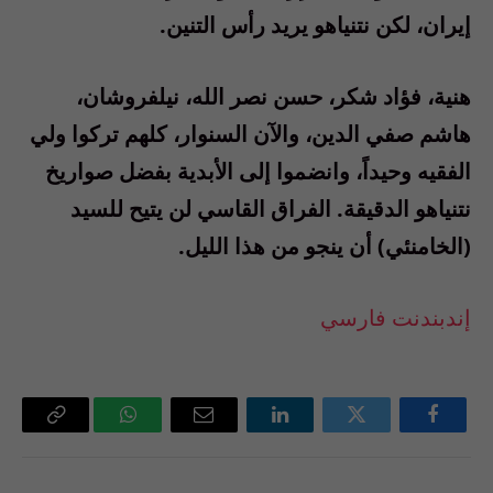
إيران، لكن نتنياهو يريد رأس التنين.
هنية، فؤاد شكر، حسن نصر الله، نيلفروشان،
هاشم صفي الدين، والآن السنوار، كلهم تركوا ولي
الفقيه وحيداً، وانضموا إلى الأبدية بفضل صواريخ
نتنياهو الدقيقة. الفراق القاسي لن يتيح للسيد
(الخامنئي) أن ينجو من هذا الليل.
إندبندنت فارسي
فيسبوك
تويتر
لينكدإن
البريد
واتساب
Copy
الإلكتروني
Link