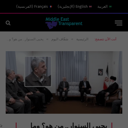
العربية
English
(
الإنجليزية
)
Français
(
الفرنسية
)
»
»
أنت الآن تتصفح:
الرئيسية
شفّاف اليوم
يحيى السنوار.. من هو؟ وما هي تداعيات مقتله؟
يحيى السنوار.. من هو؟ وما