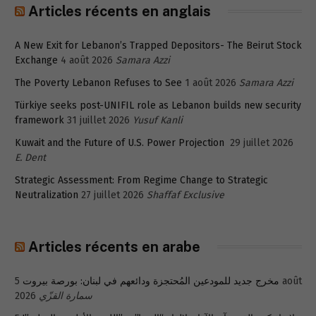
Articles récents en anglais
A New Exit for Lebanon’s Trapped Depositors- The Beirut Stock
Exchange
4 août 2026
Samara Azzi
The Poverty Lebanon Refuses to See
1 août 2026
Samara Azzi
Türkiye seeks post-UNIFIL role as Lebanon builds new security
framework
31 juillet 2026
Yusuf Kanli
Kuwait and the Future of U.S. Power Projection
29 juillet 2026
E. Dent
Strategic Assessment: From Regime Change to Strategic
Neutralization
27 juillet 2026
Shaffaf Exclusive
Articles récents en arabe
5 août
مخرج جديد للمودعين المُحتجزة ودائعهم في لبنان: بورصة بيروت
2026
سمارة القزّي