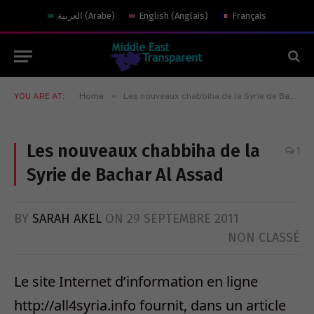
العربية
(
Arabe
)
English
(
Anglais
)
Français
»
YOU ARE AT:
Home
Les nouveaux chabbiha de la Syrie de Bachar Al Assad
Les nouveaux chabbiha de la
1
Syrie de Bachar Al Assad
BY
SARAH AKEL
ON
29 SEPTEMBRE 2011
NON CLASSÉ
Le site Internet d’information en ligne
http://all4syria.info fournit, dans un article