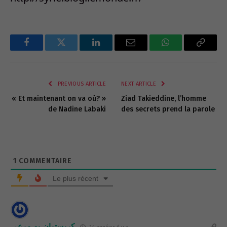
Facebook
Twitter
LinkedIn
Email
WhatsApp
Copy
Link
PREVIOUS ARTICLE
NEXT ARTICLE
« Et maintenant on va où? »
Ziad Takieddine, l’homme
de Nadine Labaki
des secrets prend la parole
1
COMMENTAIRE
Le plus récent
كريستيان بو مرعي