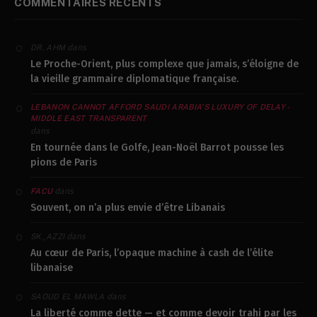
COMMENTAIRES RÉCENTS
dans
DR. AHM
Le Proche-Orient, plus complexe que jamais, s’éloigne de
la vieille grammaire diplomatique française.
LEBANON CANNOT AFFORD SAUDI ARABIA’S LUXURY OF DELAY -
MIDDLE EAST TRANSPARENT
dans
En tournée dans le Golfe, Jean-Noël Barrot pousse les
pions de Paris
dans
FACU
Souvent, on n’a plus envie d’être Libanais
dans
SK_AZZI
Au cœur de Paris, l’opaque machine à cash de l’élite
libanaise
dans
SAOUD EL MAWLA
La liberté comme dette — et comme devoir trahi par les