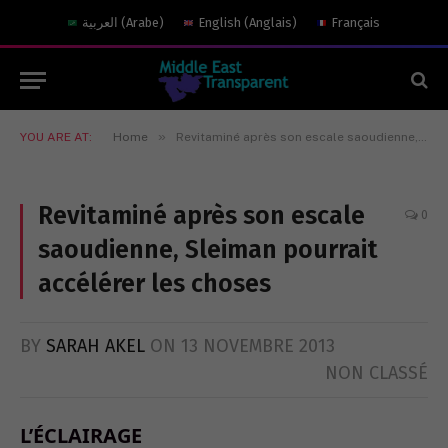
العربية
(
Arabe
)
English
(
Anglais
)
Français
»
YOU ARE AT:
Home
Revitaminé après son escale saoudienne, Sleiman pourrait accélérer les choses
Revitaminé après son escale
0
saoudienne, Sleiman pourrait
accélérer les choses
BY
SARAH AKEL
ON
13 NOVEMBRE 2013
NON CLASSÉ
L’ÉCLAIRAGE