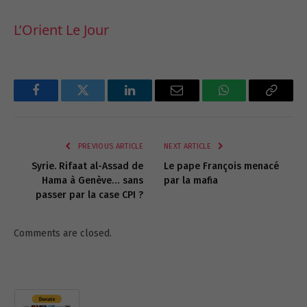
L’Orient Le Jour
Facebook
Twitter
LinkedIn
Email
WhatsApp
Copy
Link
PREVIOUS ARTICLE
NEXT ARTICLE
Syrie. Rifaat al-Assad de
Le pape François menacé
Hama à Genève… sans
par la mafia
passer par la case CPI ?
Comments are closed.