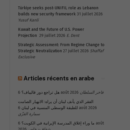
Türkiye seeks post-UNIFIL role as Lebanon
builds new security framework
31 juillet 2026
Yusuf Kanli
Kuwait and the Future of U.S. Power
Projection
29 juillet 2026
E. Dent
Strategic Assessment: From Regime Change to
Strategic Neutralization
27 juillet 2026
Shaffaf
Exclusive
Articles récents en arabe
هل تراجع دور قاليباف؟
6 août 2026
فاخر السلطان
الفقر الذي يأنف لبنان أن يراه: الانهيار الصامت
للطبقة الوسطى المنسية في لبنان
6 août 2026
سمارة القزّي
6 août
ما وراء إغلاق المدرسة الإيرانية في الكويت؟
2026
شفاف- خاص