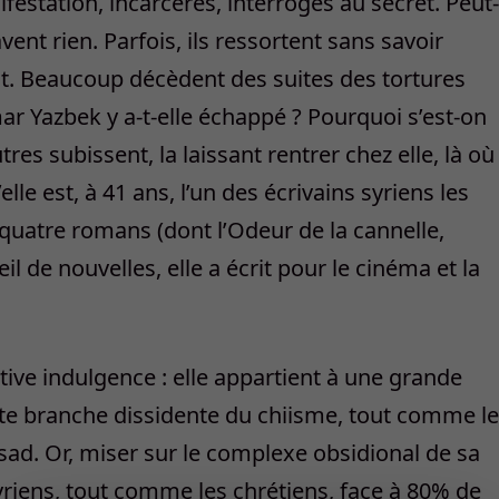
festation, incarcérés, interrogés au secret. Peut-
vent rien. Parfois, ils ressortent sans savoir
. Beaucoup décèdent des suites des tortures
mar Yazbek y a-t-elle échappé ? Pourquoi s’est-on
res subissent, la laissant rentrer chez elle, là où
lle est, à 41 ans, l’un des écrivains syriens les
 quatre romans (dont l’Odeur de la cannelle,
eil de nouvelles, elle a écrit pour le cinéma et la
lative indulgence : elle appartient à une grande
tte branche dissidente du chiisme, tout comme le
ssad. Or, miser sur le complexe obsidional de sa
iens, tout comme les chrétiens, face à 80% de