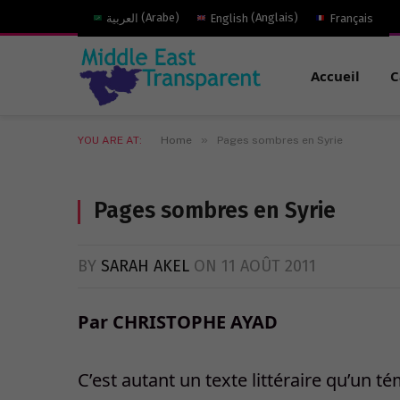
العربية
(
Arabe
)
English
(
Anglais
)
Français
Accueil
C
»
YOU ARE AT:
Home
Pages sombres en Syrie
Pages sombres en Syrie
BY
SARAH AKEL
ON
11 AOÛT 2011
Par CHRISTOPHE AYAD
C’est autant un texte littéraire qu’un t