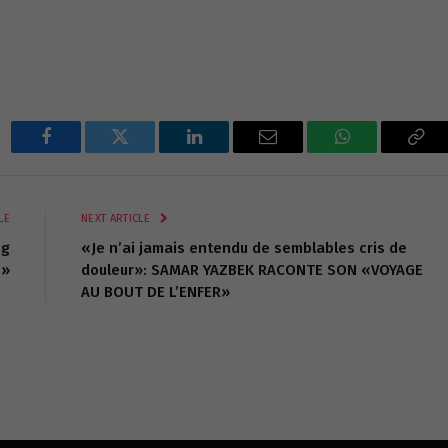
Facebook
Twitter
LinkedIn
Email
WhatsApp
Cop
Lin
LE
NEXT ARTICLE
ng
«Je n’ai jamais entendu de semblables cris de
 »
douleur»: SAMAR YAZBEK RACONTE SON «VOYAGE
AU BOUT DE L’ENFER»