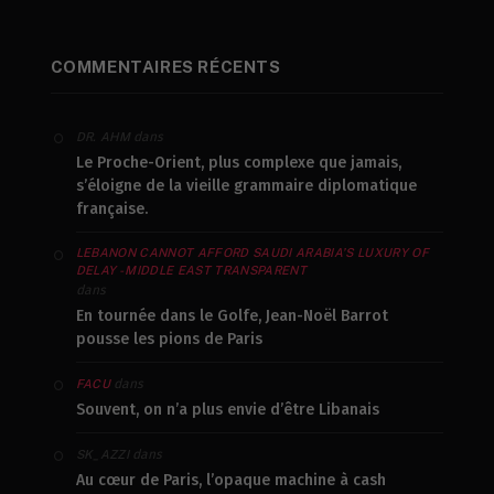
COMMENTAIRES RÉCENTS
dans
DR. AHM
Le Proche-Orient, plus complexe que jamais,
s’éloigne de la vieille grammaire diplomatique
française.
LEBANON CANNOT AFFORD SAUDI ARABIA’S LUXURY OF
DELAY - MIDDLE EAST TRANSPARENT
dans
En tournée dans le Golfe, Jean-Noël Barrot
pousse les pions de Paris
dans
FACU
Souvent, on n’a plus envie d’être Libanais
dans
SK_AZZI
Au cœur de Paris, l’opaque machine à cash