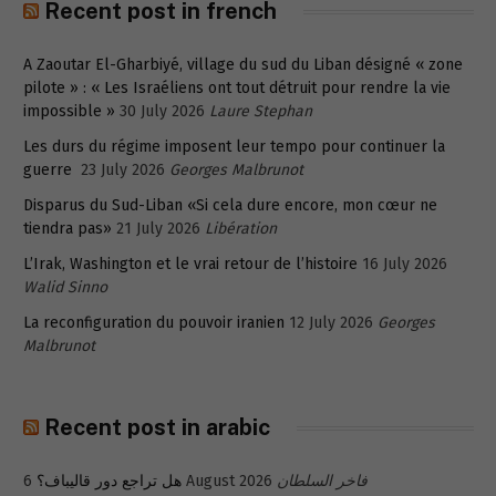
Recent post in french
A Zaoutar El-Gharbiyé, village du sud du Liban désigné « zone
pilote » : « Les Israéliens ont tout détruit pour rendre la vie
impossible »
30 July 2026
Laure Stephan
Les durs du régime imposent leur tempo pour continuer la
guerre
23 July 2026
Georges Malbrunot
Disparus du Sud-Liban «Si cela dure encore, mon cœur ne
tiendra pas»
21 July 2026
Libération
L’Irak, Washington et le vrai retour de l’histoire
16 July 2026
Walid Sinno
La reconfiguration du pouvoir iranien
12 July 2026
Georges
Malbrunot
Recent post in arabic
هل تراجع دور قاليباف؟
6 August 2026
فاخر السلطان