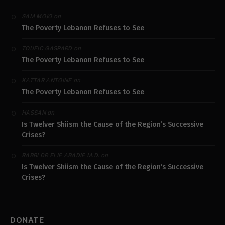
on
SAM MOJO
The Poverty Lebanon Refuses to See
on
TOUFIC GASPARD
The Poverty Lebanon Refuses to See
on
KATTAR ANTOINE
The Poverty Lebanon Refuses to See
on
HASSAN
Is Twelver Shiism the Cause of the Region’s Successive
Crises?
on
RABBI DR ELIE ABADIE M.D.
Is Twelver Shiism the Cause of the Region’s Successive
Crises?
DONATE