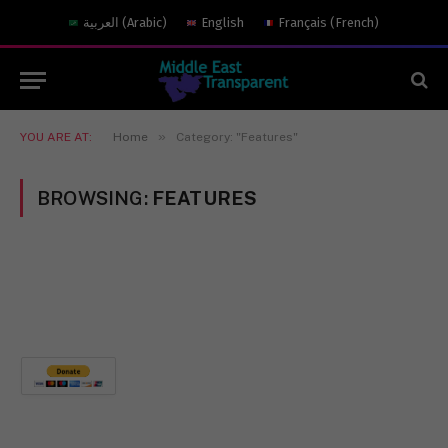
العربية
(
Arabic
)
English
Français
(
French
)
»
YOU ARE AT:
Home
Category: "Features"
BROWSING:
FEATURES