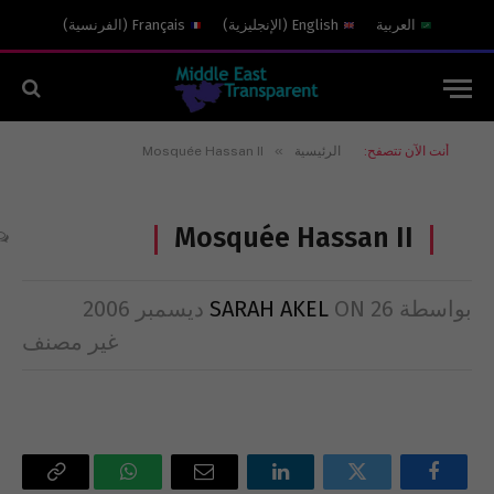
العربية
English
(
الإنجليزية
)
Français
(
الفرنسية
)
»
أنت الآن تتصفح:
الرئيسية
Mosquée Hassan II
Mosquée Hassan II
بواسطة
26 ديسمبر 2006
ON
SARAH AKEL
غير مصنف
فيسبوك
تويتر
لينكدإن
البريد
واتساب
Copy