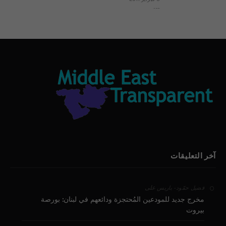
بيان الأقباط وحتمية التغيير ودعوة للتوقيع
آخر التعليقات
على
فضيل حمّود - باريس
مخرج جديد للمودعين المُحتجزة ودائعهم في لبنان: بورصة
بيروت