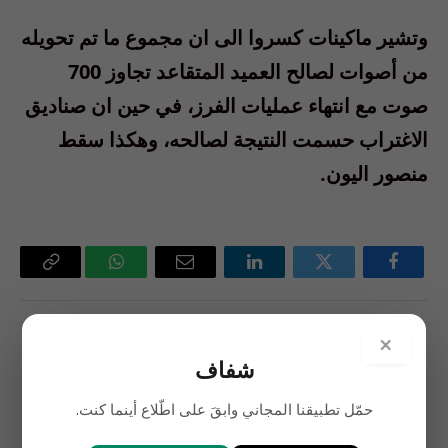
وتشير ماكينات كسروا الى ان مجموع ما تم تحويله
من أصوات لصالح العميد المتقاعد تجاوز 700
صوت مع انتهاء عمليات الفرز، في حين ان صناديق
الاغتراب حسمت النتيجة لصالحه، وهكذا سقط
منصور اليون.
فيسبوك
تويتر
لينكدإن
البريد
واتساب
Copy
الإلكتروني
Link
×
السابق
التالي
شفاف
في وداع الناسك الأكاديمي
المهمّ من يمسك بالدولار
حمّل تطبيقنا المجاني وابقَ على اطّلاع أينما كنت.