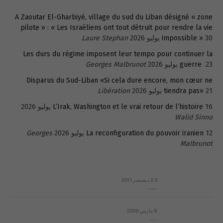
A Zaoutar El-Gharbiyé, village du sud du Liban désigné « zone
pilote » : « Les Israéliens ont tout détruit pour rendre la vie
30 يوليو 2026
impossible »
Laure Stephan
Les durs du régime imposent leur tempo pour continuer la
23 يوليو 2026
guerre
Georges Malbrunot
Disparus du Sud-Liban «Si cela dure encore, mon cœur ne
21 يوليو 2026
tiendra pas»
Libération
16 يوليو 2026
L’Irak, Washington et le vrai retour de l’histoire
Walid Sinno
12 يوليو 2026
La reconfiguration du pouvoir iranien
Georges
Malbrunot
23 ديسمبر 2011
عائلة المهندس طارق الربعة: أين دولة القانون والموسسات؟
8 مارس 2008
رسالة مفتوحة لقداسة البابا شنوده الثالث