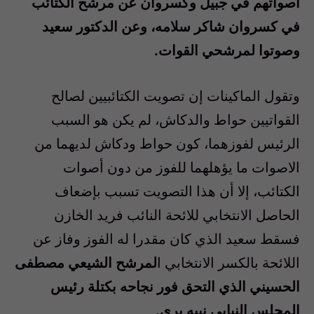
أصواتهم في جبيل وكسروان عن مرشح الكتائب
في كسروان شاكر سلامه، وعن الدكتور سعيد
وصوتوا لمرشحي القوات.
وتقول الماكينات إن تصويت الكتائبيين لصالح
القواتيين حواط والدكاش، لم يكن هو السبب
الرئيس لفوزهما، كون حواط ودكاش لديهما من
الاصوات ما يؤهلهما للفوز من دون أصوات
الكتائب، إلا أن هذا التصويت تسبب بإضعاف
الحاصل الانتخابي للائحة النائب فريد الخازن
فسقط سعيد الذي كان مقدرا له الفوز وفاز عن
اللائحة بالكسر الانتخابي ا
لمرشح الشيعي مصطفى
الحسيني الذي التحق فور نجاحه بكتلة رئيس
المجلس النيابي نبيه بري.