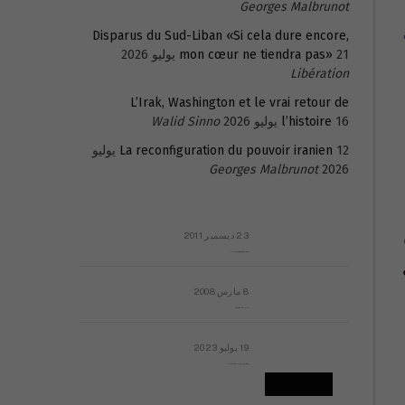
Georges Malbrunot
Disparus du Sud-Liban «Si cela dure encore,
21 يوليو 2026
mon cœur ne tiendra pas»
Libération
L’Irak, Washington et le vrai retour de
16 يوليو 2026
l’histoire
Walid Sinno
La reconfiguration du pouvoir iranien
12 يوليو
Georges Malbrunot
2026
23 ديسمبر 2011
عائلة المهندس طارق الربعة: أين دولة القانون والموسسات؟
8 مارس 2008
رسالة مفتوحة لقداسة البابا شنوده الثالث
19 يوليو 2023
إشكاليات التقويم الهجري، وهل يجدي هذا التقويم أيُ نفع؟