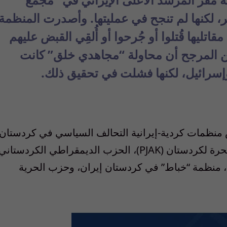
وم الاثنين 23 فبراير، لكنها لم تنجح في عمليتها. وأصدرت المنظمة
قاتليها قُتلوا أو جُرحوا أو أُلقِي القبض عليهم
من المرجح أن محاولة “مجاهدي خلق” كانت
وإسرائيل، لكنها فشلت في تحقيق ذلك.
ظمات كردية-إيرانية التحالف السياسي في كردستان
إيران. وتشمل هذه المنظمات: حزب الحياة الحرة لكردستان (PJAK)، الحزب الديمقراطي الكردستاني
ي كردستان، منظمة “خباط” في كردستان إيران، وحزب الحرية