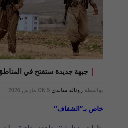
جبهة جديدة ستفتح في المناطق 
بواسطة
رونالد ساندي
5 مارس 2026
ON
خاص بـ”الشفاف”
حاولت منظمة “مجاهدي خلق” مهاجمة مق