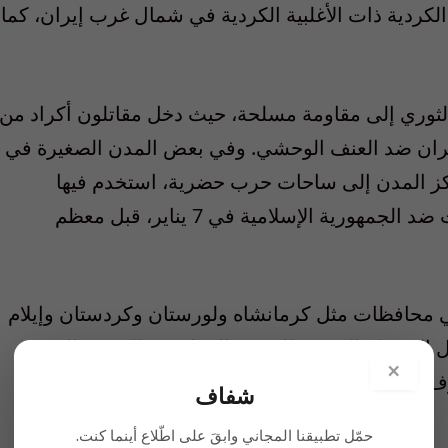
 الكردية ذات الأغلبية الكردية في شمال غرب إيران، كما
لثوري إلى مقاومة مسلحة، حيث دخل مقاتلون أكراد من
إيران ضد العنف الوحشي. وفي بعض المدن الصغيرة في
اكز المدن إلى ساحات حرب حضرية، استخدم فيها
الطرفان القوة المميتة. بدأت قمع المظاهرات ضد الجمهورية الإسلامية في 7 يناير، قبل معظم
 محافظات مثل كرمانشاه ولورستان وكردستان وإيلام
زال الحصيلة الدقيقة للعنف والدمار في المدن والقرى
×
وف أن نسبة عالية من الضحايا كانت في غرب إيران.
شفاف
حمّل تطبيقنا المجاني وابقَ على اطّلاع أينما كنت.