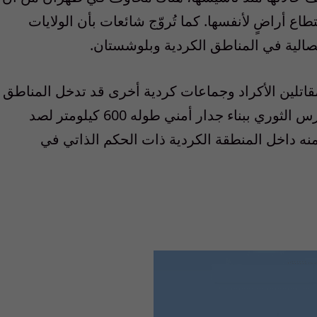
اع أراضٍ لأنفسها. كما تُروّج شائعات بأن الولايات
صالية في المناطق الكردية وبلوشستان.
قاتلين الأكراد وجماعات كردية أخرى قد تدخل المناطق
الكردية الإيرانية. وللتحضير لأي توغل، بدأ الحرس الثوري ببناء جدار أمني طوله 600 كيلومتر لصد
ء منه داخل المنطقة الكردية ذات الحكم الذاتي في