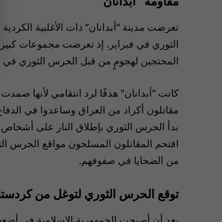
مقاومة “أبدانان”
تعرضت مدينة “أبدانان” ذات الأغلبية الكردي
الثوري في فبراير. إذ تعرضت مجموعات كبيرة 
المحتجين لهجومٍ من قبل الحرس الثوري في ع
كانت “أبدانان” هدفًا لرد انتقامي لأنها صمد
مقاتلون أكراد من العراق وساعدوا في الدفاع
بدأ الحرس الثوري بإطلاق النار على أشخاص غ
اقتحم المقاتلون المسلحون مواقع الحرس الث
من الضحايا في صفوفهم.
توقع الحرس الثوري لتوغل من كردستا
بعد أن أصبحت الجمهورية الإسلامية في أضع