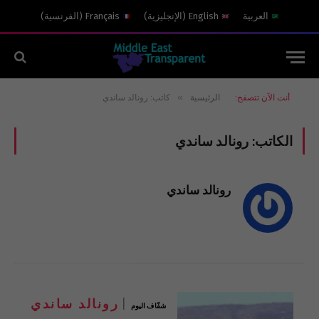
العربية
English
(
الإنجليزية
)
Français
(
الفرنسية
)
»
أنت الآن تتصفح:
الرئيسية
كاتب: رونالد ساندي
الكاتب:
رونالد ساندي
رونالد ساندي
رونالد ساندي
شفّاف اليوم