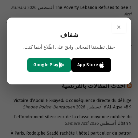
1 أغسطس 2026
The Poverty Lebanon Refuses to See
Samara
Azzi
Türkiye seeks post-UNIFIL role as Lebanon builds new security
×
31 يوليو 2026
framework
Yusuf Kanli
شفاف
29 يوليو 2026
Kuwait and the Future of U.S. Power Projection
E.
Dent
حمّل تطبيقنا المجاني وابقَ على اطّلاع أينما كنت.
Strategic Assessment: From Regime Change to Strategic
27 يوليو 2026
Neutralization
Shaffaf Exclusive
Google Play
App Store
أحدث المقالات بالفرنسية
Victoire d’Abdul El-Sayed: « conséquence directe du déluge
9 أغسطس 2026
d’Al-Aqsa »!!
Simone Rodan-Benzaquen
L’effondrement silencieux de la classe moyenne oubliée du
9 أغسطس 2026
Liban
Samara Azzi
À Paris, Rodolphe Saadé rachète l’hôtel particulier du patron