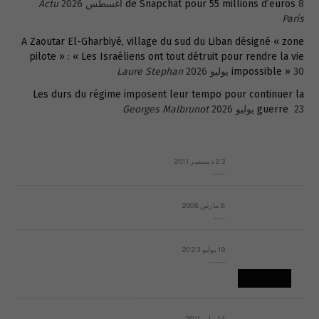
8 أغسطس 2026
de Snapchat pour 55 millions d’euros
Actu
Paris
A Zaoutar El-Gharbiyé, village du sud du Liban désigné « zone
pilote » : « Les Israéliens ont tout détruit pour rendre la vie
30 يوليو 2026
impossible »
Laure Stephan
Les durs du régime imposent leur tempo pour continuer la
23 يوليو 2026
guerre
Georges Malbrunot
23 ديسمبر 2011
عائلة المهندس طارق الربعة: أين دولة القانون والموسسات؟
8 مارس 2008
رسالة مفتوحة لقداسة البابا شنوده الثالث
19 يوليو 2023
إشكاليات التقويم الهجري، وهل يجدي هذا التقويم أيُ نفع؟
14 يناير 2011