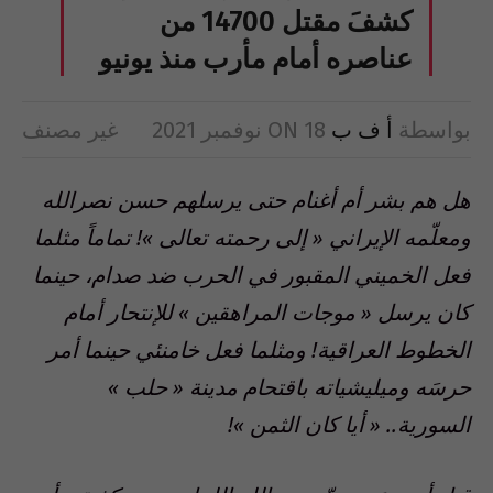
كشفَ مقتل 14700 من
عناصره أمام مأرب منذ يونيو
بواسطة
أ ف ب
18 نوفمبر 2021
ON
غير مصنف
هل هم بشر أم أغنام حتى يرسلهم حسن نصرالله
ومعلّمه الإيراني « إلى رحمته تعالى »! تماماً مثلما
فعل الخميني المقبور في الحرب ضد صدام، حينما
كان يرسل « موجات المراهقين » للإنتحار أمام
الخطوط العراقية! ومثلما فعل خامنئي حينما أمر
حرسَه وميليشياته باقتحام مدينة « حلب »
السورية.. « أيا كان الثمن »!