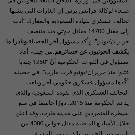
المسؤولين في “وزارة” الدفاع التابعة للحوثيين في
صنعاء لوكالة فرانس برس إن الغارات التي يشنها
تحالف عسكري بقيادة السعودية والمعارك “أدت
إلى مقتل 14700 مقاتل حوثي منذ منتصف
حزيران/يونيو”. وأكد مسؤول آخر الحصيلة.
ونادرا ما
يكشف الحوثيون عن خسائرهم.
من جهته، أفاد
مسؤول في القوات الحكومية أنّ “1250 جنديا
قتلوا منذ حزيران/يونيو قرب مأرب”، في حصيلة
أكّدها مسؤول عسكري حكومي آخر.ويلعب
التحالف العسكري الذي تقوده السعودية والذي
يدعم الحكومة منذ 2015، دورًا حاسمًا في منع
سيطرة المتمردين على مدينة مأرب، وقد أعلن
خلال الأسابيع الماضية مقتل حوالي 4000 من
المتمردين الحوثيين بالقرب من المدينة.