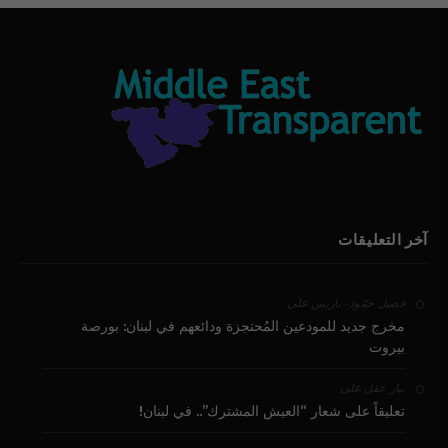
آخر التعليقات
على
فضيل حمّود - باريس
مخرج جديد للمودعين المُحتجزة ودائعهم في لبنان: بورصة
بيروت
على
بيار عقل
تعليقاً على شعار “العيش المشترك”.. في لبنان!