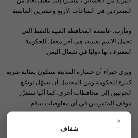
المزيد من الخسائر”، مشيرا إلى مقتل 200 من
المتمردين في الساعات الأربع وعشرين الماضية
ومأرب، عاصمة المحافظة الغنية بالنفط التي
تحمل الاسم نفسه، هي آخر معقل للحكومة
المعترف بها دوليًا في شمال اليمن.
ويرى خبراء أن خسارة المدينة ستكون بمثابة ضربة
كبيرة للحكومة ومن المحتمل أن تسهّل توسّع
الحوثيين إلى محافظات أخرى. كما أنّها ستعزّز
موقف المتمردين في أي مفاوضات سلام
مستقبلية.
×
شفاف
وتكتسب المعركة للسيطرة على مأرب أهمية