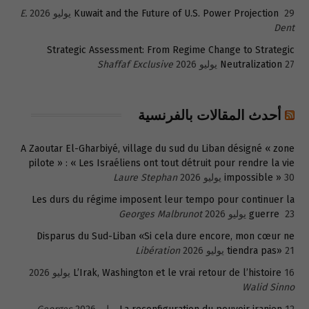
29 يوليو 2026
Kuwait and the Future of U.S. Power Projection
E.
Dent
Strategic Assessment: From Regime Change to Strategic
27 يوليو 2026
Neutralization
Shaffaf Exclusive
أحدث المقالات بالفرنسية
A Zaoutar El-Gharbiyé, village du sud du Liban désigné « zone
pilote » : « Les Israéliens ont tout détruit pour rendre la vie
30 يوليو 2026
impossible »
Laure Stephan
Les durs du régime imposent leur tempo pour continuer la
23 يوليو 2026
guerre
Georges Malbrunot
Disparus du Sud-Liban «Si cela dure encore, mon cœur ne
21 يوليو 2026
tiendra pas»
Libération
16 يوليو 2026
L’Irak, Washington et le vrai retour de l’histoire
Walid Sinno