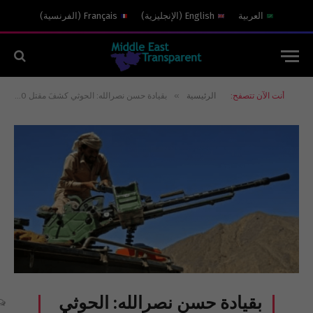
العربية
English
(
الإنجليزية
)
Français
(
الفرنسية
)
»
أنت الآن تتصفح:
الرئيسية
بقيادة حسن نصرالله: الحوثي كشفَ مقتل 14700 من عناصره أمام مأرب منذ يونيو
بقيادة حسن نصرالله: الحوثي