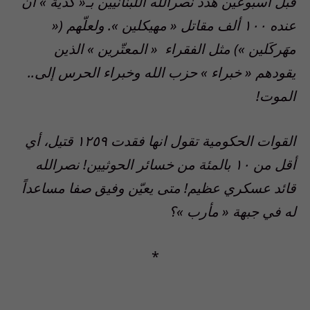
قبل أسبوعين هدّد نصرالله اللبنانيين بـ« كذية » أن
عنده ١٠٠ ألف مقاتل « مهيكلين ». ولعلّهم («
مهَركَلين ») مثل الفقراء « المعتّرين » الذين
يقودهم « خبراء » حزب الله وخبراء الحرس إلى..
الموت!
القوات الحكومية تقول انها فقدت ١٢٥٩ قتيل، أي
أقل من ١٠ بالمئة من خسائر الحوثيين! نصرالله
قائد عسكري عظيم! متى يعيّن وفيق صفا مساعداً
له في جبهة « مأرب »؟
*