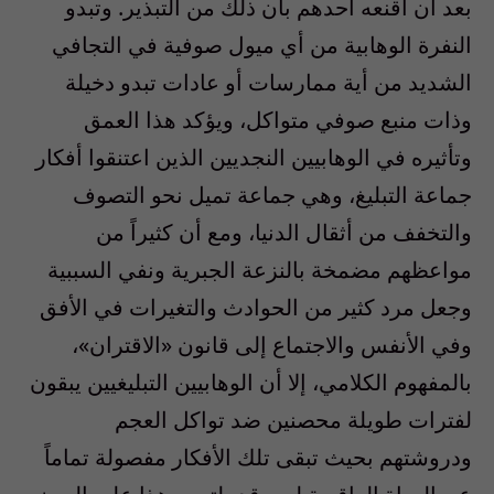
بعد أن أقنعه احدهم بأن ذلك من التبذير. وتبدو
النفرة الوهابية من أي ميول صوفية في التجافي
الشديد من أية ممارسات أو عادات تبدو دخيلة
وذات منبع صوفي متواكل، ويؤكد هذا العمق
وتأثيره في الوهابيين النجديين الذين اعتنقوا أفكار
جماعة التبليغ، وهي جماعة تميل نحو التصوف
والتخفف من أثقال الدنيا، ومع أن كثيراً من
مواعظهم مضمخة بالنزعة الجبرية ونفي السببية
وجعل مرد كثير من الحوادث والتغيرات في الأفق
وفي الأنفس والاجتماع إلى قانون «الاقتران»،
بالمفهوم الكلامي، إلا أن الوهابيين التبليغيين يبقون
لفترات طويلة محصنين ضد تواكل العجم
ودروشتهم بحيث تبقى تلك الأفكار مفصولة تماماً