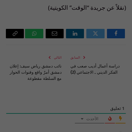
(نقلاً عن جريدة “الوقت” الكويتية)
فيسبوك
تويتر
لينكدإن
البريد
واتساب
Copy
الإلكتروني
Link
السابق
التالي
دراسة أعمال أديب صعب في
نائب دمشق رياض سيف: إعلان
الفكر الديني ـ الاجتماعي (2)
دمشق أمرٌ واقع وقنوات الحوار
مع السلطة مقطوعة
1
تعليق
الأحدث