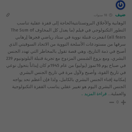
ضيف
18 سنوات
الوهابية والأخلاق البروتستانتيةالحاجة إلى قفزة عقلية تناسب
التطور التكنولوجي في فيلم (ما يعدل كل المخاوف The Sum of
all fears) انفجرت قنبلة نووية في ستاد رياضي فجرها إرهابي
سرقها من مستودعات الأسلحة النووية من الاتحاد السوفيتي الذي
أصبح في ذمة التاريخ، وهي قصة تقول بالمخاطر التي تهدد الجنس
البشري، ومع بزوغ الشمس المزدوج مع تجربة قنبلة البلوتونيوم 239
في صباح يوم 16تموز (يوليو) من عام 1945م كان إيذاناً بتحول نوعي
في تاريخ القوة، وأصبح ولأول مرة في تاريخ الجنس البشري
إمكانية إفناء الجنس البشري بالكامل، ولذا فإن أعظم تحد يواجه
الجنس البشري اليوم هو تغيير عقلي يناسب القفزة التكنولوجية
والعملية
…
قراءة المزيد ..
0