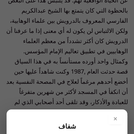
عن الحياة الواقعية لهم. قد يلتبس هذا على البعض
بالحظوة التي كان يتمتع بها الشيخ عبدالكريم
الفارسي المعروف بالدرويش بين علماء الوهابية،
ولكن الالتباس لن يكون له أي معنى إذا ما عرفنا أن
الدرويش كان أكثر تشدداً من معظم العلماء
الوهابيين في تطبيق تعاليم الإمام المؤسس.
وكمثال واحد أورده مستأنساً به في هذا السياق
قصة حدثت العام ,1987 وكنت شاهداً عليها حين
أخضع أحدهم مرغماً لعلاج في المصحة النفسية بعد
أن انكفأ في المسجد لأكثر من شهرين متفرغاً
للعبادة والأذكار، وقد تلقى أحد أصحابي الذي لم
يحتمل ذلك الموقف المحزن صفعات ساخنة بعد
×
أن انخرط في معركة غير متكافئة لتخليص هذا
شفاف
البائس من قيوده بعد أن اقتاده العاملون الأشداء