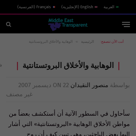
العربية
English
(
الإنجليزية
)
Français
(
الفرنسية
)
»
أنت الآن تتصفح:
الرئيسية
الوهابية والأخلاق البروتستانتية
الوهابية والأخلاق البروتستانتية
بواسطة
منصور النقيدان
22 ديسمبر 2007
ON
غير مصنف
سأحاول في السطور الآتية أن أستكشف بعضاً من
مواطن الأخلاق الوهابية «البروتستانتية» التي أشار
إليها بعض الباحثين، وهي تبين كيف أن روح