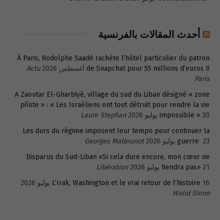
أحدث المقالات بالفرنسية
À Paris, Rodolphe Saadé rachète l’hôtel particulier du patron
8 أغسطس 2026
de Snapchat pour 55 millions d’euros
Actu
Paris
A Zaoutar El-Gharbiyé, village du sud du Liban désigné « zone
pilote » : « Les Israéliens ont tout détruit pour rendre la vie
30 يوليو 2026
impossible »
Laure Stephan
Les durs du régime imposent leur tempo pour continuer la
23 يوليو 2026
guerre
Georges Malbrunot
Disparus du Sud-Liban «Si cela dure encore, mon cœur ne
21 يوليو 2026
tiendra pas»
Libération
16 يوليو 2026
L’Irak, Washington et le vrai retour de l’histoire
Walid Sinno