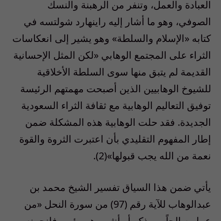
العبادة والعمل، وتنفر من الرهبنة والنسك
الصوفي، وهو ما أشار إليه راينهارد شولتسه في
كتابه «الإسلام والسلطة» وهو يشير إلى انعكاسات
الثراء على المجتمع الوهابي «لكن المثل الإحسانية
القديمة لم يتبق منها سوى السلطة الأخلاقية
للشيوخ الوهابيين الذين أصبحت مهمتهم الرئيسة
توفيق التعاليم الوهابية مع ثقافة الثراء السعودية
الجديدة. فقد حلت الوهابية هذه المشكلة ضمن
إطار المفهوم التقليدي بأن اعتبرت الثروة والقوة
نعمة من الله يجب قبولها»(2).
يأتي ضمن هذا السياق تفسير الشيخ محمد بن
عبدالوهاب للآية رقم (97) من سورة النحل «من
عمل صالحاً من ذكر أو أنثى وهو مؤمن فلنحيينه