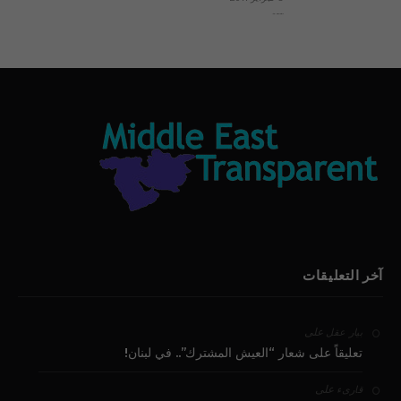
بيان الأقباط وحتمية التغيير ودعوة للتوقيع
آخر التعليقات
على
بيار عقل
تعليقاً على شعار “العيش المشترك”.. في لبنان!
على
قارىء