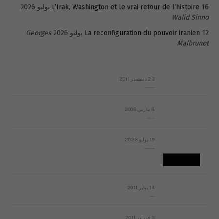
16 يوليو 2026
L’Irak, Washington et le vrai retour de l’histoire
Walid Sinno
12 يوليو 2026
La reconfiguration du pouvoir iranien
Georges
Malbrunot
23 ديسمبر 2011
عائلة المهندس طارق الربعة: أين دولة القانون والموسسات؟
8 مارس 2008
رسالة مفتوحة لقداسة البابا شنوده الثالث
19 يوليو 2023
إشكاليات التقويم الهجري، وهل يجدي هذا التقويم أيُ نفع؟
14 يناير 2011
ماذا يحدث في ليبيا اليوم الجمعة؟
3 فبراير 2011