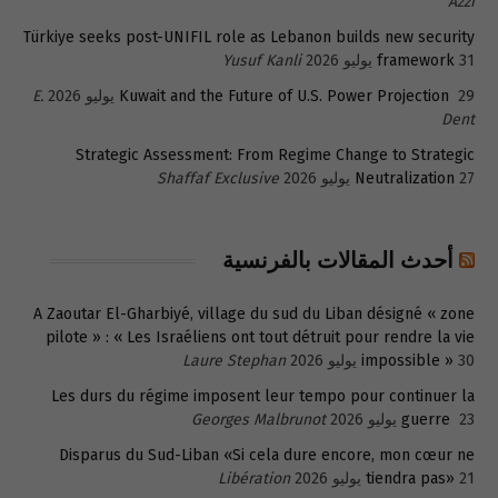
Azzi
Türkiye seeks post-UNIFIL role as Lebanon builds new security
31 يوليو 2026
framework
Yusuf Kanli
29 يوليو 2026
Kuwait and the Future of U.S. Power Projection
E.
Dent
Strategic Assessment: From Regime Change to Strategic
27 يوليو 2026
Neutralization
Shaffaf Exclusive
أحدث المقالات بالفرنسية
A Zaoutar El-Gharbiyé, village du sud du Liban désigné « zone
pilote » : « Les Israéliens ont tout détruit pour rendre la vie
30 يوليو 2026
impossible »
Laure Stephan
Les durs du régime imposent leur tempo pour continuer la
23 يوليو 2026
guerre
Georges Malbrunot
Disparus du Sud-Liban «Si cela dure encore, mon cœur ne
21 يوليو 2026
tiendra pas»
Libération