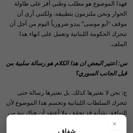
فهذا الموضوع هو مطلب وطني أقر على طاولة
الحوار ونحن ملتزمون بتطبيقه. ولكنني أرى أن
موقف “أبو موسى” يبدو ضرورياً اليوم من أجل أن
تتحرك الحكومة اللبنانية وتعمل على انهاء هذا
الملف.
س: اعتير البعض ان هذا الكلام هو رسالة سلبية من
قبل الجانب السوري؟
ج: نحن لا نعتبرها كذلك. بل نعتبرها رسالة حتى
تتحرك السلطات اللبنانية وتحسم هذا الموضوع لأن
التوافق بشأنه قد تحقق، ولا أعتقد أن هناك نية من
قبل اطراف لبنانية للتراجع عنه.
×
شفاف