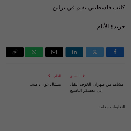
كاتب فلسطيني يقيم في برلين
جريدة الأيام
فيسبوك
تويتر
لينكدإن
البريد
واتساب
Copy
الإلكتروني
Link
السابق
التالي
مشاهد من طهران: الخوف انتقل
ميشال عون داهية..
إلى معسكر الباسيج
التعليقات مغلقة.