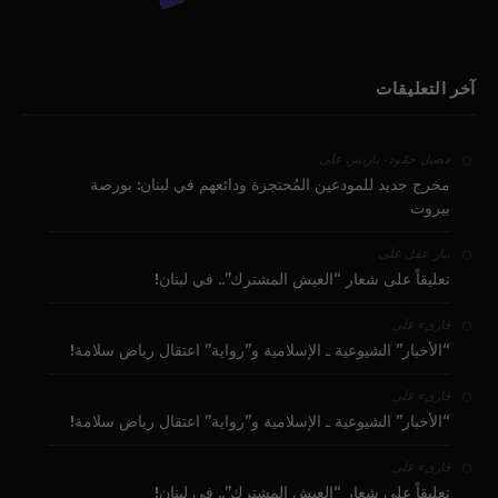
آخر التعليقات
على
فضيل حمّود - باريس
مخرج جديد للمودعين المُحتجزة ودائعهم في لبنان: بورصة
بيروت
على
بيار عقل
تعليقاً على شعار “العيش المشترك”.. في لبنان!
على
قارىء
“الأخبار” الشيوعية ـ الإسلامية و”رواية” اعتقال رياض سلامة!
على
قارىء
“الأخبار” الشيوعية ـ الإسلامية و”رواية” اعتقال رياض سلامة!
على
قارىء
تعليقاً على شعار “العيش المشترك”.. في لبنان!