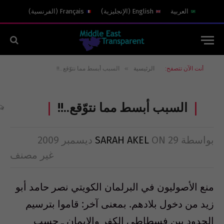
العربية
English
(
الإنجليزية
)
Français
(
الفرنسية
)
»
أنت الآن تتصفح:
الرئيسية
السبب أبسط مما نتوّقع..!!
السبب أبسط مما نتوّقع..!!
بواسطة
29 ديسمبر 2009
ON
SARAH AKEL
غير مصنف
منع الأصوليون في البرلمان الكويتي نصر حامد أبو
زيد من دخول بلادهم. بمعنى آخر: قاموا بترسيم
الحدود بين فسطاطي الكفر والإيمان ـ حسب