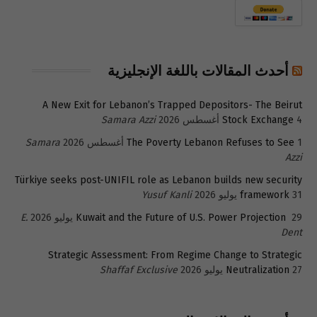
أحدث المقالات باللغة الإنجليزية
A New Exit for Lebanon’s Trapped Depositors- The Beirut
4 أغسطس 2026
Stock Exchange
Samara Azzi
1 أغسطس 2026
The Poverty Lebanon Refuses to See
Samara
Azzi
Türkiye seeks post-UNIFIL role as Lebanon builds new security
31 يوليو 2026
framework
Yusuf Kanli
29 يوليو 2026
Kuwait and the Future of U.S. Power Projection
E.
Dent
Strategic Assessment: From Regime Change to Strategic
27 يوليو 2026
Neutralization
Shaffaf Exclusive