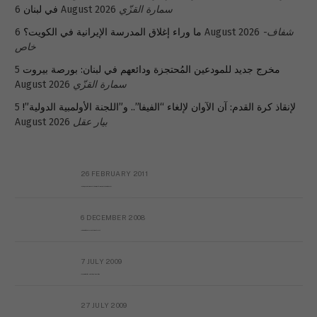
سمارة القزّي
6 August 2026
في لبنان
شفاف-
6 August 2026
ما وراء إغلاق المدرسة الإيرانية في الكويت؟
خاص
مخرج جديد للمودعين المُحتجزة ودائعهم في لبنان: بورصة بيروت
5
سمارة القزّي
August 2026
لإنقاذ كرة القدم: آن الآوان لإلغاء “الفيفا”.. و”اللجنة الأولمبية الدولية”!
5
بيار عقل
August 2026
26 FEBRUARY 2011
Metransparent Preliminary Black List of Qaddafi’s Financial Aides Outside Libya
6 DECEMBER 2008
Interview with Prof Hafiz Mohammad Saeed
7 JULY 2009
The messy state of the Hindu temples in Pakistan
27 JULY 2009