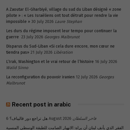
A Zaoutar El-Gharbiyé, village du sud du Liban désigné « zone
pilote » : « Les Israéliens ont tout détruit pour rendre la vie
impossible »
30 July 2026
Laure Stephan
Les durs du régime imposent leur tempo pour continuer la
guerre
23 July 2026
Georges Malbrunot
Disparus du Sud-Liban «Si cela dure encore, mon cœur ne
tiendra pas»
21 July 2026
Libération
L’Irak, Washington et le vrai retour de l’histoire
16 July 2026
Walid Sinno
La reconfiguration du pouvoir iranien
12 July 2026
Georges
Malbrunot
Recent post in arabic
فاخر السلطان
6 August 2026
هل تراجع دور قاليباف؟
الفقر الذي يأنف لبنان أن يراه: الانهيار الصامت للطبقة الوسطى المنسية