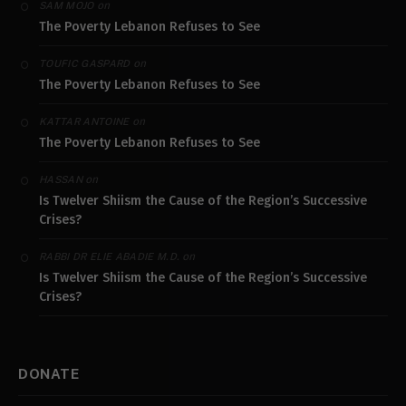
on
SAM MOJO
The Poverty Lebanon Refuses to See
on
TOUFIC GASPARD
The Poverty Lebanon Refuses to See
on
KATTAR ANTOINE
The Poverty Lebanon Refuses to See
on
HASSAN
Is Twelver Shiism the Cause of the Region’s Successive
Crises?
on
RABBI DR ELIE ABADIE M.D.
Is Twelver Shiism the Cause of the Region’s Successive
Crises?
DONATE