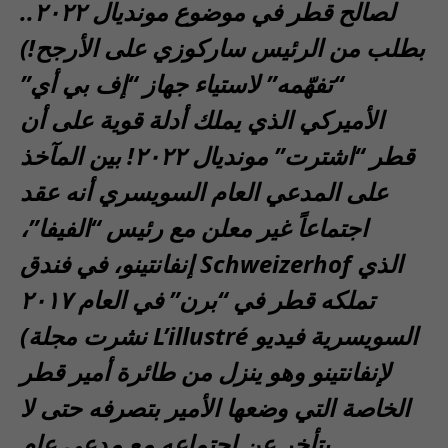
لصالح قطر في موضوع مونديال ٢٠٢٢..
بطلب من الرئيس ساركوزي على الأرجح!)
“تفهّمه” لاستياء جهاز “إف بي أي”
الأميركي الذي يملك أدلة قوية على أن
قطر “اشترت” مونديال ٢٠٢٢! بين المآخذ
على المدعي العام السويسري أنه عقد
اجتماعاً غير معلن مع رئيس “الفيفا”،
إنفانتينو، في فندق Schweizerhof الذي
تملكه قطر في “برن” في العام ٢٠١٧
(نشرت مجلة L’illustré السويسرية فيديو
لإنفانتينو وهو ينزل من طائرة أمير قطر
الخاصة التي وضعها الأمير بتصرفه حتى لا
يتأخر عن اجتماعه مع مدعي عام