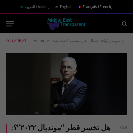
)
French
(
Français
English
)
Arabic
(
العربية
»
YOU ARE AT:
Home
هل تخسر قطر “مونديال ٢٠٢٢”؟:
0