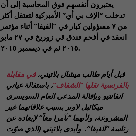
يعتبرون أنفسهم فوق المحاسبة إلى أن
تدخلت “الإف بي أي” الأميركية لتعتقل أكثر
من ٧ مسؤولين كبار في “الفيفا” أثناء مؤتمر
انعقد في أفخم فندق قي زوريخ في ٢٧ مايو
٢٠١٥ ثم في ديسمبر ٢٠١٥.
قبل أيام طالب ميشال بلاتيني،
في مقابلة
بالفرنسية نقلها “الشفاف”
، باستقالة غياني
إنفانتيو وبإقالة المدعي العام السويسري
ميكائيل لاوبر بسبب علاقاتهما غير
المشروعة، ولأنهما “تآمرا معاً” لإبعاده عن
رئاسة “الفيفا”. وأبدى بلاتيني (الذي صوّت