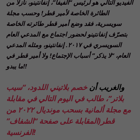
الفيديو التالي هو لرئيس “الفيفا”، إنفانتينو، نازلاً من
الطائرة الخاصة لأمير قطر! وحسب مجلة
سويسرية، فقد وضع أمير قطر طائرته الخاصة
بتصرّف إنفانتينو لحضور اجتماع مع المدعي العام
السويسري في ٢٠١٧. إنفانتينو، ومثله المدعي
العام، “لا يذكر” أسباب الإجتماع! ولا أمير قطر في
ما يبدو!!
والغريب أن
خصم بلاتيني اللدود، “سيب
بلاتر”، طالب في اليوم التالي في مقابلة
مع مجلة ألمانية بسحب مونديال ٢٠٢٢ من
قطر(المقابلة على صفحة “الشفاف”
الفرنسية!