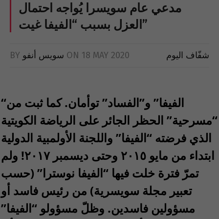
مدعي عام سويسرا يُواجه احتمال
العزل بسبب “الفيفا غيت”
شفّاف اليوم
18 MAY 2020
ON
سويس أنفو
BY
“الفيفا” و”الفساد” توأمان. كما ثبت من
“مسرحية” الحظر الجائر على الرياضة الكويتية
الذي فرضته “الفيفا” واللجنة الأولمبية الدولية
ابتداء من مايو ٢٠١٥ وحتى ديسمبر ٢٠١٧! ولم
تمرّ فترة خلت فيها “الفيفا نوسترا” (حسب
تعبير مجلة سويسرية) من رئيس فاسد أو
مسؤولين فاسدين. وظلّ مسؤولو “الفيفا”