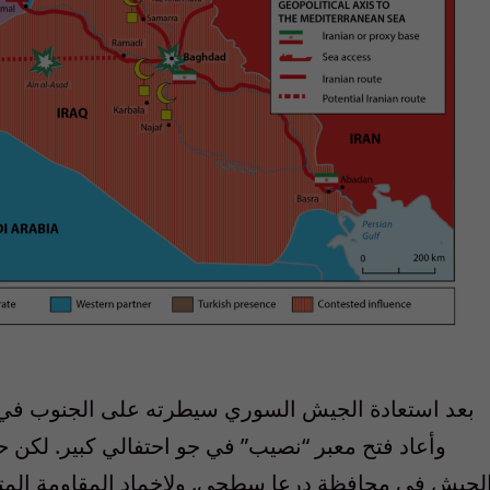
وأعاد فتح معبر “نصيب” في جو احتفالي كبير. لكن حرك
لجيش في محافظة درعا سطحي. ولإخماد المقاومة المتن