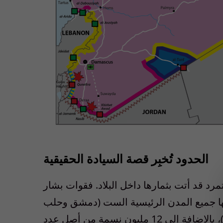
الحدود تُخبِر قصة السيادة الحقيقية
رد قد أتت بثمارها داخل البلاد. فقوات بشار
نها جميع المدن الرئيسية الست (دمشق وحلب
وحمص وحماة واللاذقية وطرطوس ودرعا ودير الزور)، بالإضافة إلى 12 مليون نسمة من أصل عدد