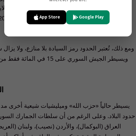
السكان ا
App Store
Google Play
ومع ذلك، تُعتبر الحدود رمز السيادة بلا منازع، ولا يزال س
ويسيطر الجيش السوري على 15 
ال
يسيطر حالياً
«
حزب الله
»
حدود البلاد. وعلى الرغم من أن سلطات الجمارك السوري
العراق (البوكمال)، والأردن (نصيب)، ولبنان (العري