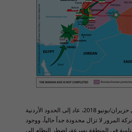
بعد استعادة الجيش السوري سيطرته على الجنوب في حزيران/يونيو 2018، عاد إلى الحدود الأردنية
ة المرور لا تزال محدودة جداً حالياً، ووجود
امية في المنطقة بسرعة، اضطر النظام إلى