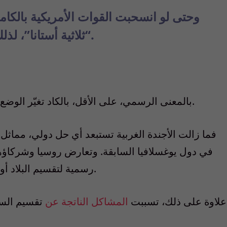
وحتى لو انسحبت القوات الأمريكية بالكام
“ثلاثية أستانا”، لذلك ليس أمام الأسد خيار في هذا الشأن.
، بالكاد تغيّر الوضع على الحدود السورية خلال العامين الماضيين.
بالمعنى الرسمي، على الأقل
فما زالت الأجندة الغربية تستبعد أي حل دولي، مماثل ل
في دول يوغسلافيا السابقة. وتعارض روسيا وشركاؤه
رسمية لتقسيم البلاد أو ترسيخ وجود كيان كردي منفصل في الشمال.
علاوة على ذلك، تسببت
المشاكل الناتجة عن
تقسيم السو