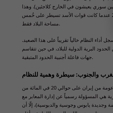
لإجمالي المقدر بـ 17 مليون (ما زال 7 ملايين سوري يعيشون في الخارج كلاجئين). وهذا
تحوّل كامل عن وضع النظام السيئ في ربيع 2013 عندما كانت قوات الأسد تسيطر على خُمس
مساحة البلاد فقط.
جل أداء النظام خالياً تقريباً على هذا الصعيد.
في المائة فقط من الحدود البرية الدولية للبلاد، في حين تتقاسم
جهات فاعلة أجنبية الحدود المتبقية.
غرب والجنوب: سيطرة وهمية للنظام
وميليشيات شيعية أخرى مدعومة من إيران على حوالي 20 في المائة من
ة هي المسؤولة رسمياً عن إدارة المعابر مع
ضة وجديدة يابوس وجوسية والدبوسية)، إلّا أن