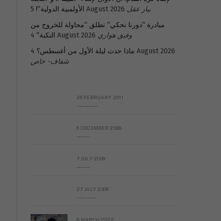
بيار عقل
5 August 2026
الأولمبية الدولية”!
مبادرة “دورنا نحكي” تطلق “محاولة للخروج من
وفيق هواري
4 August 2026
النكبة”
4 August 2026
ماذا حدث ليلة الأول من أغسطس؟
شفاف- خاص
26 FEBRUARY 2011
Metransparent Preliminary Black List of Qaddafi’s Financial Aides Outside Libya
6 DECEMBER 2008
Interview with Prof Hafiz Mohammad Saeed
7 JULY 2009
The messy state of the Hindu temples in Pakistan
27 JULY 2009
Sayed Mahmoud El Qemany Apeal to the World Conscience
8 MARCH 2022