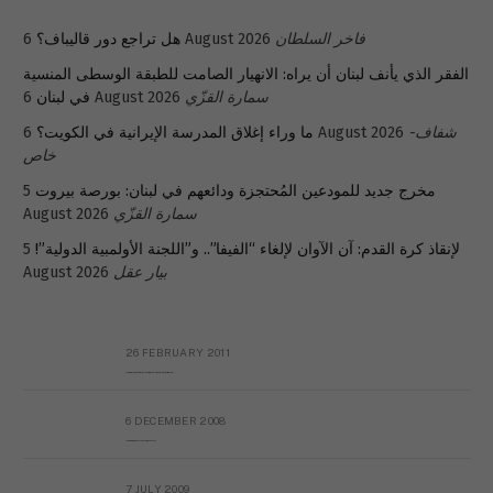
فاخر السلطان
6 August 2026
هل تراجع دور قاليباف؟
الفقر الذي يأنف لبنان أن يراه: الانهيار الصامت للطبقة الوسطى المنسية
سمارة القزّي
6 August 2026
في لبنان
شفاف-
6 August 2026
ما وراء إغلاق المدرسة الإيرانية في الكويت؟
خاص
مخرج جديد للمودعين المُحتجزة ودائعهم في لبنان: بورصة بيروت
5
سمارة القزّي
August 2026
لإنقاذ كرة القدم: آن الآوان لإلغاء “الفيفا”.. و”اللجنة الأولمبية الدولية”!
5
بيار عقل
August 2026
26 FEBRUARY 2011
Metransparent Preliminary Black List of Qaddafi’s Financial Aides Outside Libya
6 DECEMBER 2008
Interview with Prof Hafiz Mohammad Saeed
7 JULY 2009