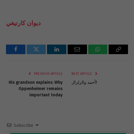
ديوان كارنيغي
Facebook
Twitter
LinkedIn
Email
WhatsApp
Copy
Link
PREVIOUS ARTICLE
NEXT ARTICLE
أحمد والزلزال!
His grandson explains: Why
Oppenheimer remains
important today
Subscribe