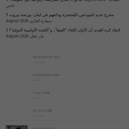
خاص
مخرج جديد للمودعين المُحتجزة ودائعهم في لبنان: بورصة بيروت
5
سمارة القزّي
August 2026
لإنقاذ كرة القدم: آن الآوان لإلغاء “الفيفا”.. و”اللجنة الأولمبية الدولية”!
5
بيار عقل
August 2026
26 FEBRUARY 2011
Metransparent Preliminary Black List of Qaddafi’s Financial Aides Outside Libya
6 DECEMBER 2008
Interview with Prof Hafiz Mohammad Saeed
7 JULY 2009
The messy state of the Hindu temples in Pakistan
27 JULY 2009
Sayed Mahmoud El Qemany Apeal to the World Conscience
8 MARCH 2022