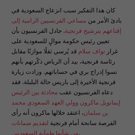
كان هذا التفكير سبب انزعاج السعودية في
بادئ الأمر من
مساعي الفرنسيين الرامية إلى
إقناعهم بترشيح فرنجية
. جادل الفرنسيون بأن
تعيين رئيس حكومة موالٍ للسعودية على
غرار
نواف سلام
قد يُرسي ثقلًا موازنًا مقابل
رئاسة فرنجية، بيد أن الرياض ذكّرتهم بأنهم
نسوا إدراج بري في حساباتهم. وزادت زيارة
فرنجية الأخيرة إلى باريس حالة البلبلة. فقد
دعاه الفرنسيون عقب
محادثة بين الرئيس
إيمانويل ماكرون وولي العهد السعودي محمد
بن سلمان
، اعتقد خلالها ماكرون أنه رأى
الفرصة سانحة أمام فرنجية
لتقديم ضمانات
.
من شأنها طمأنة السعوديين