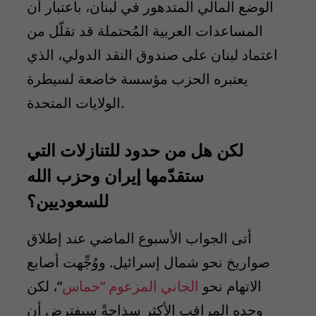
الوضع المالي المتدهور في لبنان، باعتبار أن
المساعدات العربية المُحتملة قد تقلّل من
اعتماد لبنان على صندوق النقد الدولي، الذي
يعتبره الحزب مؤسسة خاضعة لسيطرة
الولايات المتحدة.
لكن هل من حدود للتنازلات التي
ستقدّمها إيران وحزب الله
للسعوديين؟
أتى الجواب الأسبوع الماضي عند إطلاق
صواريخ نحو شمال إسرائيل. ووُجِّهت أصابع
الاتهام نحو
الجاني المزعوم “حماس
“، لكن
وحده المراقب الأكثر سذاجةً سيفترض أن