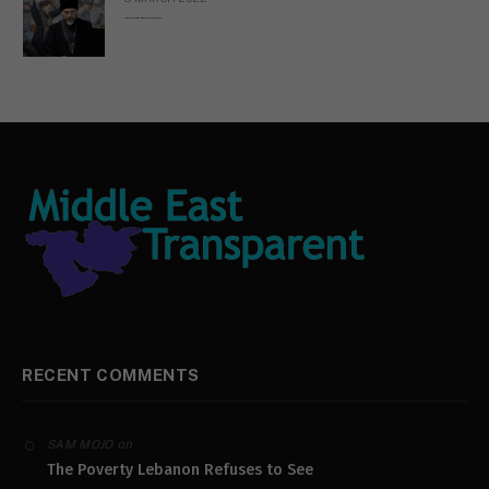
Russian Orthodox priests call for immediate end to war in Ukraine
RECENT COMMENTS
on
SAM MOJO
The Poverty Lebanon Refuses to See