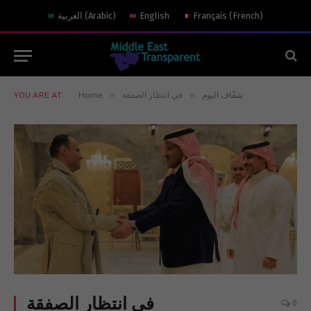
)
French
(
Français
English
)
Arabic
(
العربية
»
»
شفّاف اليوم
في انتظار الصفقة
Home
YOU ARE AT:
في انتظار الصفقة
0