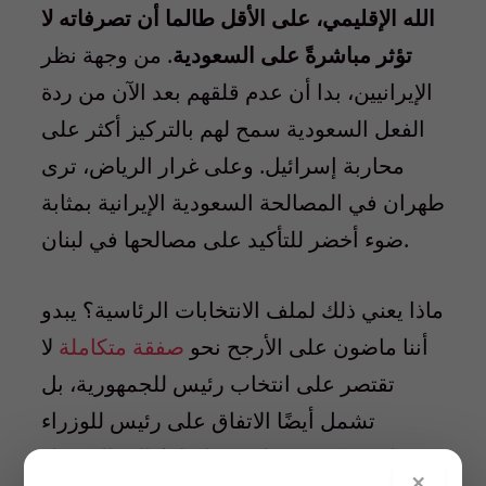
الله الإقليمي، على الأقل طالما أن تصرفاته لا
تؤثر مباشرةً على السعودية
. من وجهة نظر
الإيرانيين، بدا أن عدم قلقهم بعد الآن من ردة
الفعل السعودية سمح لهم بالتركيز أكثر على
محاربة إسرائيل. وعلى غرار الرياض، ترى
طهران في المصالحة السعودية الإيرانية بمثابة
ضوء أخضر للتأكيد على مصالحها في لبنان.
ماذا يعني ذلك لملف الانتخابات الرئاسية؟ يبدو
أننا ماضون على الأرجح نحو
صفقة متكاملة
لا
تقتصر على انتخاب رئيس للجمهورية، بل
تشمل أيضًا الاتفاق على رئيس للوزراء
وبرنامج حكومي توافقي، إضافةً إلى الحصول
×