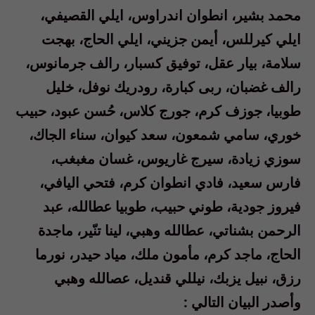
محمد بشير، انطوان اندراوس، ايلي القصيفي،
ايلي كيرللس، أيمن جزيني، ايلي الحاج، بهجت
سلامة، بيار عقل، توفيق كسبار، رالف جرمانوس،
رالف غضبان، ربى كبارة، رودريك نوفل، خليل
طوبيا، جوزف كرم، جورج كلاس، حُسن عبود، حبيب
خوري، سامي شمعون، سعد كيوان، سناء الجاك،
سوزي زيادة، سيرج غاريوس، غسان مغبغب،
فارس سعيد، فادي انطوان كرم، فتحي اليافي،
فيروز جودية، طوني حبيب، طوبيا عطالله، عبد
الرحمن بشناتي، عطالله وهبي، لينا تنّير، ماجدة
الحاج، ماجد كرم، مأمون ملك، مياد حيدر، نورما
رزق، نبيل يزبك، نيللي قنديل، عصالله وهبي
وأصدر البيان التالي :