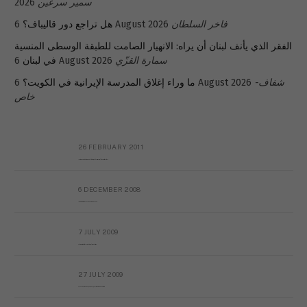
سمير سرعين
2026
فاخر السلطان
6 August 2026
هل تراجع دور قاليباف؟
الفقر الذي يأنف لبنان أن يراه: الانهيار الصامت للطبقة الوسطى المنسية
سمارة القزّي
6 August 2026
في لبنان
شفاف-
6 August 2026
ما وراء إغلاق المدرسة الإيرانية في الكويت؟
خاص
26 FEBRUARY 2011
Metransparent Preliminary Black List of Qaddafi’s Financial Aides Outside Libya
6 DECEMBER 2008
Interview with Prof Hafiz Mohammad Saeed
7 JULY 2009
The messy state of the Hindu temples in Pakistan
27 JULY 2009
Sayed Mahmoud El Qemany Apeal to the World Conscience