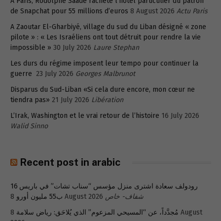
À Paris, Rodolphe Saadé rachète l’hôtel particulier du patron
de Snapchat pour 55 millions d’euros
8 August 2026
Actu Paris
A Zaoutar El-Gharbiyé, village du sud du Liban désigné « zone
pilote » : « Les Israéliens ont tout détruit pour rendre la vie
impossible »
30 July 2026
Laure Stephan
Les durs du régime imposent leur tempo pour continuer la
guerre
23 July 2026
Georges Malbrunot
Disparus du Sud-Liban «Si cela dure encore, mon cœur ne
tiendra pas»
21 July 2026
Libération
L’Irak, Washington et le vrai retour de l’histoire
16 July 2026
Walid Sinno
Recent post in arabic
رودولف سعادة اشترى منزل مؤسس “سناب تشات” في باريس 16
شفاف- خاص
8 August 2026
ب55 مليون أورو
مُجدَّداً، عن “المسيحي المزعوم” الذي يُلاحَق: رياض سلامة
8 August