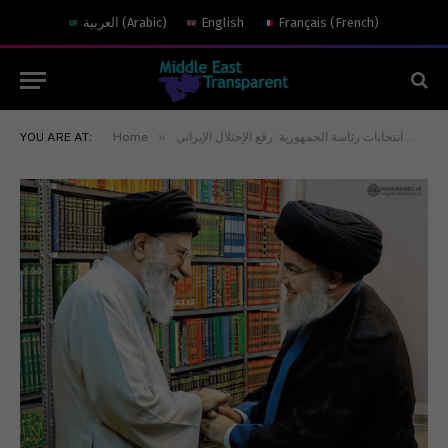
)
French
(
Français
English
)
Arabic
(
العربية
»
عنوان وحيد لخوض انتخابات رئاسة الجمهورية: رفع الإحتلال الإيراني
Home
YOU ARE AT: