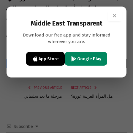
بعدما تبيّن له أن القوات المسلحة هي التي
×
أسقطت الطائرة».
Middle East Transparent
Download our free app and stay informed
الجريدة
” الكويتية
“
wherever you are.
App Store
Google Play
Facebook
Twitter
LinkedIn
Email
WhatsApp
Copy
Link
PREVIOUS ARTICLE
NEXT ARTICLE
هل المرأة العربية عورة؟
مرحلة ما بعد سليماني
Subscribe