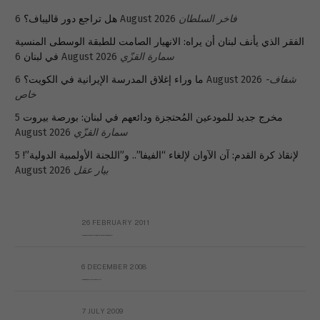
فاخر السلطان
6 August 2026
هل تراجع دور قاليباف؟
الفقر الذي يأنف لبنان أن يراه: الانهيار الصامت للطبقة الوسطى المنسية
سمارة القزّي
6 August 2026
في لبنان
شفاف-
6 August 2026
ما وراء إغلاق المدرسة الإيرانية في الكويت؟
خاص
مخرج جديد للمودعين المُحتجزة ودائعهم في لبنان: بورصة بيروت
5
سمارة القزّي
August 2026
لإنقاذ كرة القدم: آن الآوان لإلغاء “الفيفا”.. و”اللجنة الأولمبية الدولية”!
5
بيار عقل
August 2026
26 FEBRUARY 2011
Metransparent Preliminary Black List of Qaddafi’s Financial Aides Outside Libya
6 DECEMBER 2008
Interview with Prof Hafiz Mohammad Saeed
7 JULY 2009