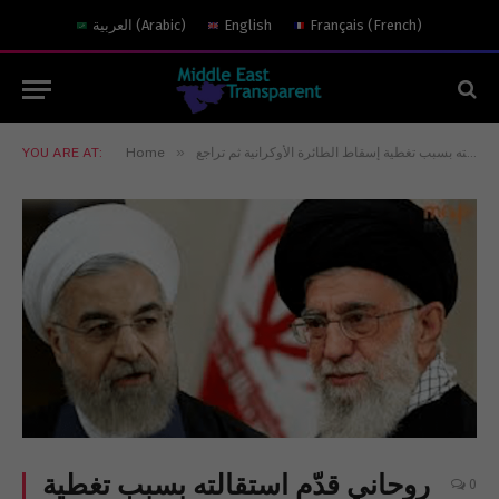
)
French
(
Français
English
)
Arabic
(
العربية
»
روحاني قدّم استقالته بسبب تغطية إسقاط الطائرة الأوكرانية ثم تراجع
Home
YOU ARE AT:
روحاني قدّم استقالته بسبب تغطية
0