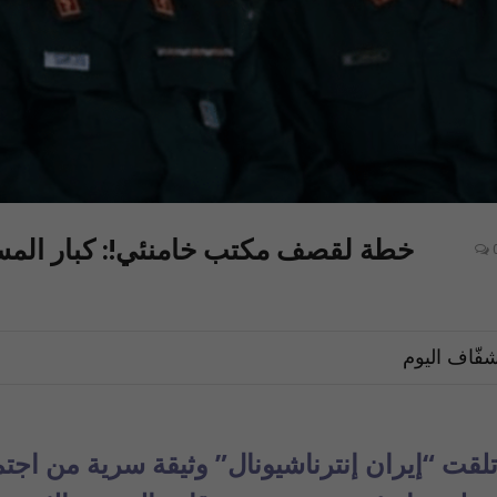
خطة لقصف مكتب خامنئي!: كبار المسؤ
فّاف اليوم
لقت “إيران إنترناشيونال” وثيقة سرية من اجت