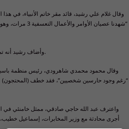
وقال غلام علي رشيد، قائد مقر خاتم الأنبياء، في هذا ال
“شهدنا عصيان الأوام
وأضاف رشيد أنه تم إحباط هذه الخطط واعتقال هؤلاء الأشخاص.
وقال محمود محمدي شاهرودي، رئيس منظمة باسيج ال
“رغم وجود حارسين شخصيين”، فقد خطف (المحتجون) عما
واعترف عبد الله حاجي صادقي، ممثل خامنئي في الحر
أجرى محادثة مع وزير المخابرات، إسماعيل خطيب، 