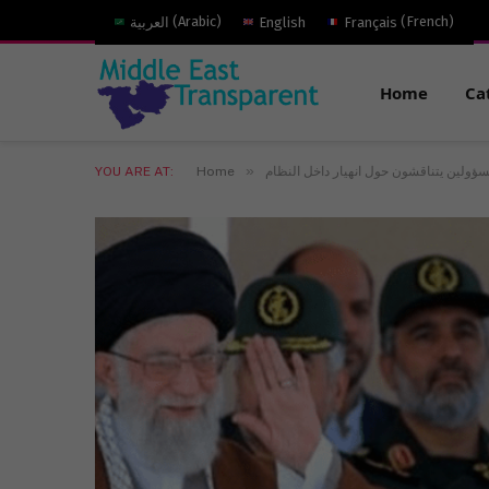
)
French
(
Français
English
)
Arabic
(
العربية
Home
Ca
»
ؤولين يتناقشون حول انهيار داخل النظام
Home
YOU ARE AT: