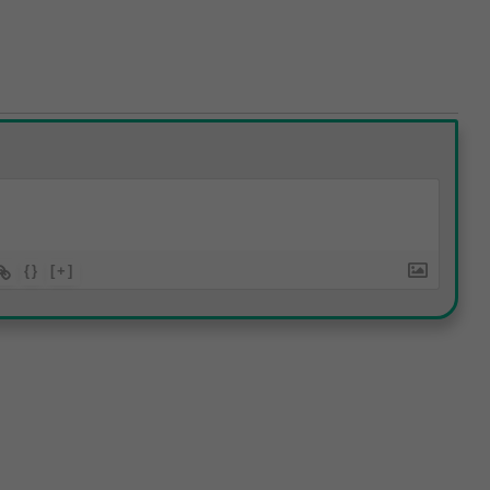
{}
[+]