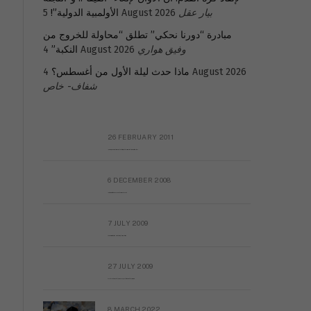
بيار عقل
5 August 2026
الأولمبية الدولية”!
مبادرة “دورنا نحكي” تطلق “محاولة للخروج من
وفيق هواري
4 August 2026
النكبة”
4 August 2026
ماذا حدث ليلة الأول من أغسطس؟
شفاف- خاص
26 FEBRUARY 2011
Metransparent Preliminary Black List of Qaddafi’s Financial Aides Outside Libya
6 DECEMBER 2008
Interview with Prof Hafiz Mohammad Saeed
7 JULY 2009
The messy state of the Hindu temples in Pakistan
27 JULY 2009
Sayed Mahmoud El Qemany Apeal to the World Conscience
8 MARCH 2022