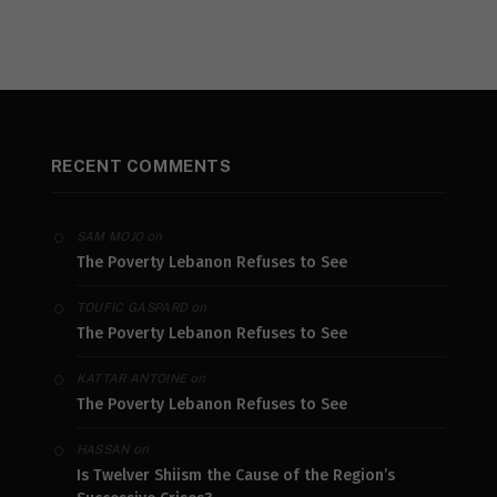
RECENT COMMENTS
on
SAM MOJO
The Poverty Lebanon Refuses to See
on
TOUFIC GASPARD
The Poverty Lebanon Refuses to See
on
KATTAR ANTOINE
The Poverty Lebanon Refuses to See
on
HASSAN
Is Twelver Shiism the Cause of the Region’s