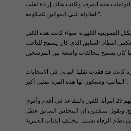
التوقعات هذه المرة.. وكانت هناك إرادة لقلب
الطاولة على الموالين للحكومة”.
ل التصويتية الكبيرة، سواء كانت هذه الكتل
بعكس النظام السابق الذي كان يسمح للناخب
 كانت قد فقدت ثقلها النيابي في الانتخابات
الماضية وسيكون لها هذه المرة تمثيل أكبر”.
وتنافس في هذه الانتخابات أكثر من 300 مرشح، بينهم 29 امرأة، للفوز بالمقاعد في أقدم وأقوى
ليج. ويقول منتقدون إن المجلس السابق عطل