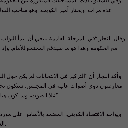
وفي السابق، أدت المشاحنات المتكررة بين الحكومة 
عدة مرات. ويختار أمير الكويت، وهو صاحب القول
وقال النجار “في المرحلة القادمة ينبغي أن يبدأ النواب
مع الحكومة وهذا هو ما سيدفع المجتمع للأمام. وإذا
وأكد النجار أن “التركيز في الانتخابات لم يكن حول ا
معارضون ذوي أصوات عالية في المجلس، ستكون تحركا
علا الصوت، وسيكون هناك صدام مع الحكومة، ما لم يحدث بينهم تكتل”.
العام، بسبب جائحة كورونا وهبوط أسعار النفط.