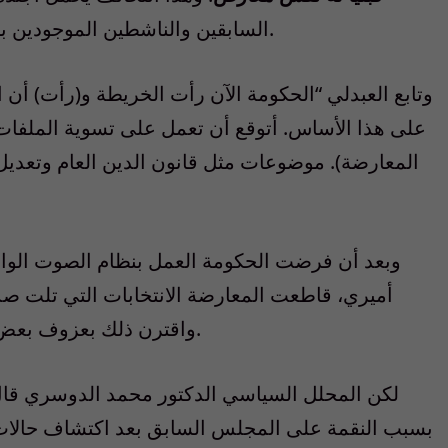
السابقين والناشطين الموجودين بالخارج بسبب إدانتهم في قضايا داخل الكويت.
وتابع العبدلي “الحكومة الآن رأت الخريطة و(رأت) أ
على هذا الأساس. أتوقع أن تعمل على تسوية الملفات 
المعارضة). موضوعات مثل قانون الدين العام وتعديل 
أميري، قاطعت المعارضة الانتخابات التي تلت صد
واقترن ذلك بعزوف بعض شرائح المجتمع عن المشاركة في التصويت.
لكن المحلل السياسي الدكتور محمد الدوسري قال
بسبب النقمة على المجلس السابق بعد اكتشاف حالات ف