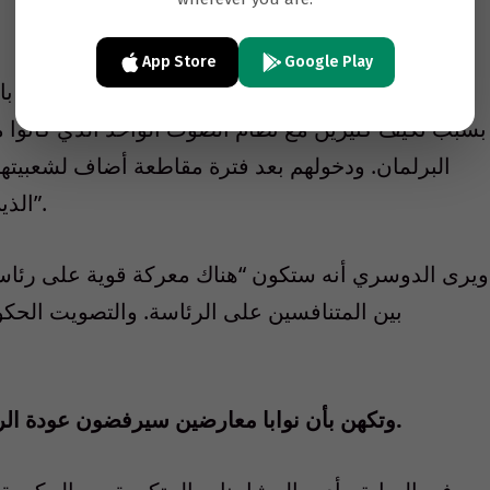
App Store
Google Play
وقال أستاذ العلوم السياسية في الجامعة الأمريكية با
بسبب تكيف كثيرين مع نظام الصوت الواحد الذي كانوا معت
البرلمان. ودخولهم بعد فترة مقاطعة أضاف لشعبيته
الذين استشعر المواطنون أنهم لم يؤدوا ما عليهم”.
ويرى الدوسري أنه ستكون “هناك معركة قوية على رئاس
بين المتنافسين على الرئاسة. والتصويت الح
وتكهن بأن نوابا معارضين سيرفضون عودة الرئيس السابق مرزوق الغانم لمنصبه من جديد.