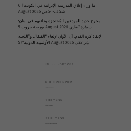
ما وراء إغلاق المدرسة الإيرانية في الكويت؟
6
شفاف- خاص
August 2026
مخرج جديد للمودعين المُحتجزة ودائعهم في لبنان:
سمارة القزّي
5 August 2026
بورصة بيروت
أ
لإنقاذ كرة القدم: آن الآوان لإلغاء “الفيفا”.. و”اللجنة
بيار عقل
5 August 2026
الأولمبية الدولية”!
26 FEBRUARY 2011
Metransparent Preliminary Black List of Qaddafi’s Financial Aides Outside Libya
6 DECEMBER 2008
Interview with Prof Hafiz Mohammad Saeed
7 JULY 2009
The messy state of the Hindu temples in Pakistan
27 JULY 2009
Sayed Mahmoud El Qemany Apeal to the World Conscience