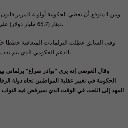
دينار (65.7 مليار دولار) على مدى 20 عاما والذي رفضه البرلمان السابق.
وفي السابق عطلت البرلمانات المتعاقبة خططا حكو
الدعم الحكومي الذي يتم تقديمه للمواطنين وتقليل اعتمادهم على الحكومة.
و
قال العوضي إنه يرى “بوادر صراع” برلماني بين
الحكومة في تغيير عقلية المواطنين تجاه دولة الرفا
المهد إلى اللحد، في الوقت الذي سيرفض فيه النواب هذا