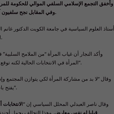
وأخفق التجمع الإسلامي السلفي الموالي للحكومة للمرة
وفي المقابل نجح سلفيون آخرون معارضون للحكومة في اقتناص مقاعد.
ستاذ العلوم السياسية في جامعة الكويت الدكتور غانم ال
الإحباط” من الوضع الحالي والرغبة في التغيير.
وأكد النجار أن غياب المرأة “من الملامح السلبية” في
المرأة في الانتخابات الحالية لكنه توقع أن تنافس بشكل جيد “وهذا لم يحدث للأسف”.
وقال “لا بد من مشاركة المرأة لكي يتوازن المجتمع وإذ
يفتح باب النقاش حول الحصص في قانون الانتخابات”.
وقال ناصر العبدلي المحلل السياسي إن “ا
لانتخابات 
قبليا له نفس معارض
. وهذا التحالف يحمل أجندة