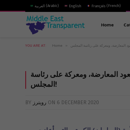
)
French
(
Français
English
)
Arabic
(
العربية
Home
Ca
»
YOU ARE AT:
Home
صعود المعارضة، ومعركة على رئاسة
المجلس!
6 DECEMBER 2020
ON
رويترز
BY