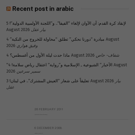
Recent post in arabic
لإنقاذ كرة القدم: آن الآوان لإلغاء “الفيفا”.. و”اللجنة الأولمبية الدولية”!
5
بيار عقل
August 2026
مبادرة “دورنا نحكي” تطلق “محاولة للخروج من النكبة”
4 August
وفيق هواري
2026
شفاف- خاص
4 August 2026
ماذا حدث ليلة الأول من أغسطس؟
“الأخبار” الشيوعية ـ الإسلامية و”رواية” اعتقال رياض سلامة!
4 August
سمير سرعين
2026
بيار
3 August 2026
تعليقاً على شعار “العيش المشترك”.. في لبنان!
عقل
26 FEBRUARY 2011
Metransparent Preliminary Black List of Qaddafi’s Financial Aides Outside Libya
6 DECEMBER 2008
Interview with Prof Hafiz Mohammad Saeed