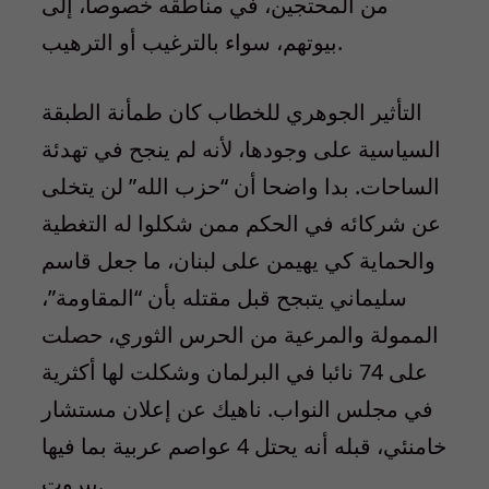
من المحتجين، في مناطقه خصوصا، إلى
بيوتهم، سواء بالترغيب أو الترهيب.
التأثير الجوهري للخطاب كان طمأنة الطبقة
السياسية على وجودها، لأنه لم ينجح في تهدئة
الساحات. بدا واضحا أن “حزب الله” لن يتخلى
عن شركائه في الحكم ممن شكلوا له التغطية
والحماية كي يهيمن على لبنان، ما جعل قاسم
سليماني يتبجح قبل مقتله بأن “المقاومة”،
الممولة والمرعية من الحرس الثوري، حصلت
على 74 نائبا في البرلمان وشكلت لها أكثرية
في مجلس النواب. ناهيك عن إعلان مستشار
خامنئي، قبله أنه يحتل 4 عواصم عربية بما فيها
بيروت.