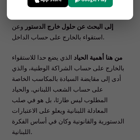
وينبه أصحاب المبادرة إلى أن استمرار الوضع،
خصوصا بعد انفجار المرفأ،
سيدفع باللبنانيين
إلى البحث عن حلول خارج الدستور
وعن
استقواء بالخارج على حساب الداخل.
من هنا أهمية الحياد
الذي يضع حدا للاستقواء
بالخارج على حساب الشراكة الوطنية، والذي
أدى إلى مقايضة السيادة بالمكاسب الخاصة
على حساب الشعب اللبناني. والحياد
المطلوب ليس طارئا، بل هو في صلب
المعادلة اللبنانية ويعلو على الاعتبارات
الدستورية والقانونية وكان في أساس الفكرة
اللبنانية.