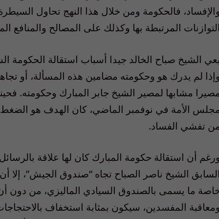
الإفساد، فالحكومة ومن خلال هذا النهج تحاول السيطر
لتوازنات المرتبطة بها وكذلك على المصالح والمنافع المت
عي الشيخ صباح الخالد جيدا أسباب استقالة الحكومة ال
إذا لم يدرك هو وحكومته مضامين هذه المسألة، أو تجاه
صيرا مشابها لمصير الشيخ جابر المبارك وحكومته. فحينم
جلس الأمة في نوفمبر الماضي، كان الهدف هو الضغط عل
ن تفشي الفساد.
رغم أن استقالة حكومة المبارك كان لها علاقة بالرسائل
لسابق الشيخ ناصر الصباح تجاه
“
صندوق الجيش
”
، إلا أ
اصة ما يسمى بالصندوق السيادي الماليزي، من دون أن 
معاقبة المفسدين، سيكون بمثابة استخفاف بالاحتجاجات