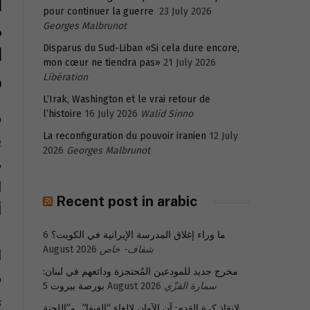
ا
pour continuer la guerre
23 July 2026
م
Georges Malbrunot
Disparus du Sud-Liban «Si cela dure encore,
ا
mon cœur ne tiendra pas»
21 July 2026
و
Libération
L’Irak, Washington et le vrai retour de
و
l’histoire
16 July 2026
Walid Sinno
12 July
La reconfiguration du pouvoir iranien
ب
2026
Georges Malbrunot
م
ا
Recent post in arabic
أ
ما وراء إغلاق المدرسة الإيرانية في الكويت؟
6
شفاف- خاص
August 2026
ا
مخرج جديد للمودعين المُحتجزة ودائعهم في لبنان:
ف
سمارة القزّي
5 August 2026
بورصة بيروت
ت
لإنقاذ كرة القدم: آن الآوان لإلغاء “الفيفا”.. و”اللجنة