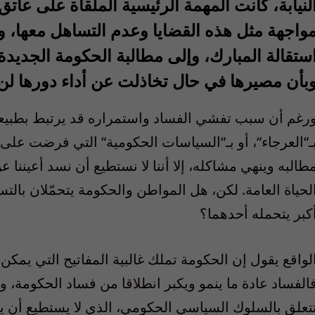
لنيابة، كانت المهمة الرئيسية الملقاة على عات
واجهة مثل هذه القضايا وعدم التساهل معها،
ستقالة المبارك، وإلى مطالبة الحكومة الجديدة 
بأن مصيرها في حال تخاذلت عن أداء دورها ل
رغم أن سبب تفشي الفساد واستمراره قد يرتبط بطبيعة ال
ـ
“
العرجاء
“
، أو بـ
“
السياسات الحكومية
“
التي فرضت على ا
طالبه وينهي مشاكله، إلا أننا لا نستطيع أن نسد أعيننا
لحياة العامة. لكن، هل المواطن والحكومة يتحمّلان بال
كبر يتحمله أحدهما؟
لواقع يقول إن الحكومة تملك غالبية المفاتيح التي يمك
الفساد عادة ما ينمو ويكبر انطلاقا من فساد الحكومة، وا
تعلق بالسلوك السياسي الحكومي، الذي لا يستطيع أن يت