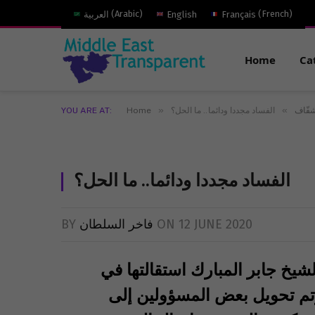
)
French
(
Français
English
)
Arabic
(
العربية
Home
Ca
»
»
شفّاف
الفساد مجددا ودائما.. ما الحل؟
Home
YOU ARE AT:
الفساد مجددا ودائما.. ما الحل؟
12 JUNE 2020
ON
فاخر السلطان
BY
لشيخ جابر المبارك استقالتها في
وتم تحويل بعض المسؤولين إلى