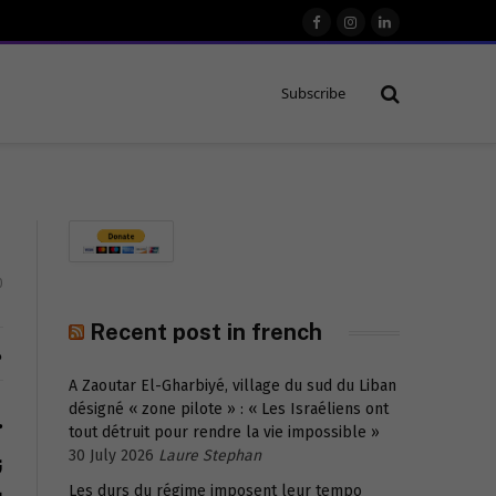
Facebook
Instagram
LinkedIn
Subscribe
0
Recent post in french
م
A Zaoutar El-Gharbiyé, village du sud du Liban
désigné « zone pilote » : « Les Israéliens ont
ح
tout détruit pour rendre la vie impossible »
ن
30 July 2026
Laure Stephan
Les durs du régime imposent leur tempo