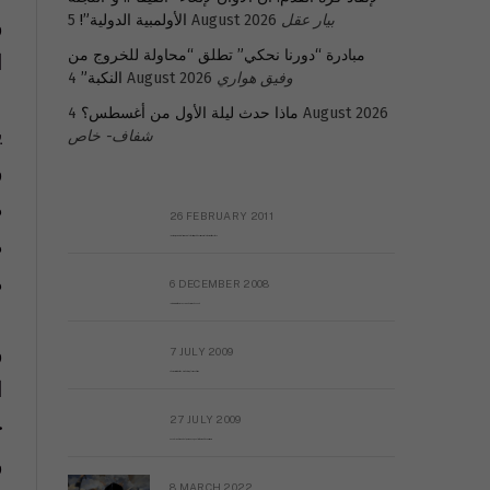
و
بيار عقل
5 August 2026
الأولمبية الدولية”!
مبادرة “دورنا نحكي” تطلق “محاولة للخروج من
ا
وفيق هواري
4 August 2026
النكبة”
4 August 2026
ماذا حدث ليلة الأول من أغسطس؟
ي
شفاف- خاص
و
م
26 FEBRUARY 2011
م
Metransparent Preliminary Black List of Qaddafi’s Financial Aides Outside Libya
م
6 DECEMBER 2008
Interview with Prof Hafiz Mohammad Saeed
و
7 JULY 2009
The messy state of the Hindu temples in Pakistan
ا
خ
27 JULY 2009
Sayed Mahmoud El Qemany Apeal to the World Conscience
و
8 MARCH 2022