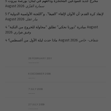
مخرج جديد للمودعين المُحتجزة ودائعهم في لبنان: بورصة بيروت
5
سمارة القزّي
August 2026
لإنقاذ كرة القدم: آن الآوان لإلغاء “الفيفا”.. و”اللجنة الأولمبية الدولية”!
5
بيار عقل
August 2026
مبادرة “دورنا نحكي” تطلق “محاولة للخروج من النكبة”
4 August
وفيق هواري
2026
شفاف- خاص
4 August 2026
ماذا حدث ليلة الأول من أغسطس؟
26 FEBRUARY 2011
Metransparent Preliminary Black List of Qaddafi’s Financial Aides Outside Libya
6 DECEMBER 2008
Interview with Prof Hafiz Mohammad Saeed
7 JULY 2009
The messy state of the Hindu temples in Pakistan
27 JULY 2009
Sayed Mahmoud El Qemany Apeal to the World Conscience