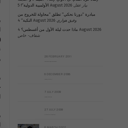
ا
بيار عقل
5 August 2026
الأولمبية الدولية”!
مبادرة “دورنا نحكي” تطلق “محاولة للخروج من
و
وفيق هواري
4 August 2026
النكبة”
ا
4 August 2026
ماذا حدث ليلة الأول من أغسطس؟
شفاف- خاص
(
ن
و
26 FEBRUARY 2011
Metransparent Preliminary Black List of Qaddafi’s Financial Aides Outside Libya
6 DECEMBER 2008
و
Interview with Prof Hafiz Mohammad Saeed
ح
7 JULY 2009
ا
The messy state of the Hindu temples in Pakistan
27 JULY 2009
و
Sayed Mahmoud El Qemany Apeal to the World Conscience
ا
8 MARCH 2022