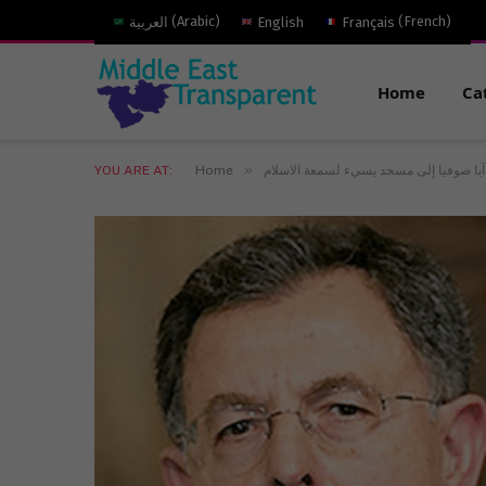
)
French
(
Français
English
)
Arabic
(
العربية
Home
Ca
»
آيا صوفيا إلى مسجد يسيء لسمعة الاسلام
Home
YOU ARE AT: