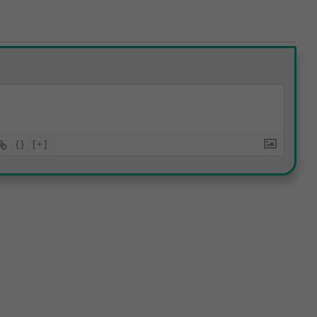
{}
[+]