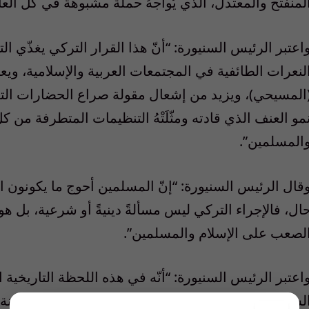
لمنفتح والمعتدل، الذي يُواجهُ حملةً مشبوهةً في كلِّ ال
اعتبر الرئيس السنيورة: “أنّ هذا القرار التركي يغذّي
لنعرات الطائفية في المجتمعات العربية والإسلامية، وي
المسيحي)، ويزيد من إشعال مقولة صراع الحضارات التي
مو العنف الذي قادته ومثّلَتْهُ التنظيمات المتطرفة من
المسلمين”.
قال الرئيس السنيورة: “إنّ المسلمين أحوج ما يكونون 
ال، فالإجراء التركي ليس مسألةً دينيةً أو شرعية، بل هو
لصعب على الإسلام والمسلمين”.
اعتبر الرئيس السنيورة: “أنّه في هذه اللحظة التاريخي
لسيطرةَ على العالم، نحن بحاجةٍ لاستعادة ميثاق المدينة