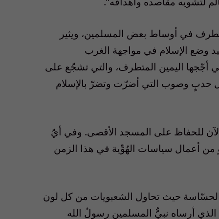
عالم لتشويه مقاصده وأهدافه”.
 التطرف في أوساط بعض المسلمين، ويثير
عيد وضع الإسلام في مواجهة الغرب
 أجّجها اليمين المتطرف، والتي تشجّع على
 كل حدبٍ وصوب التي أضرّت وتضرّ بالإسلام
الآن للحفاظ على المسجد الأقصى. وفي أيّ
 من أعمال سياسات الهُوِّية في هذا الزمن
ة الحسّاسة حيث تحاول الشعبويات من كل لون
 الذي أرساه نبيُّ المسلمين رسولُ الله