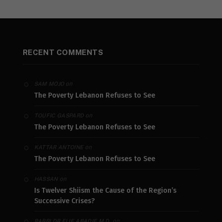
RECENT COMMENTS
on
SAM MOJO
The Poverty Lebanon Refuses to See
on
TOUFIC GASPARD
The Poverty Lebanon Refuses to See
on
KATTAR ANTOINE
The Poverty Lebanon Refuses to See
on
HASSAN
Is Twelver Shiism the Cause of the Region’s
Successive Crises?
on
RABBI DR ELIE ABADIE M.D.