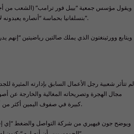
ويقول مؤسس جمعية “بيبل فور ترامب” (الشعب من أجل 
بنسلفانيا بحماسة “أنصاره يعبدونه لأنه يضع أميركا والأميركيين قبل أي اعتبار آخر”.
ويتابع وورثينغتون الذي يملك صالتين رياضيتين “إنهم يد
مجال الهجرة وتصريحاته المغالية والخارجة عن أصول ا
كبيرة في صفوف اليمين أكثر من أي جمهوري منذ الرئيس الأسبق رونالد ريغان.
ويوضح جون فيهيري من شركة التواصل والضغط “إي إف 
الجمهوريين، أن أنصاره “يكنون له مودة حقيقية رغم كل عيوبه أو ربما من أجلها”.