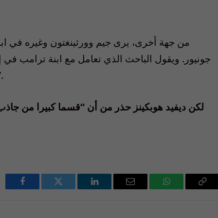
من جهة أخرى، يرى جيم وورثينغتون وغيره في ابنة
جونيور. ويقول الباحث الذي تعامل مع ابنة ترامب في 
المرتبط مباشرة بالرئيس 
لكن ديفيد هوبكينز حذر من أن “قسما كبيرا من جاذب
Facebook
Twitter
LinkedIn
Email
WhatsApp
Cop
Lin