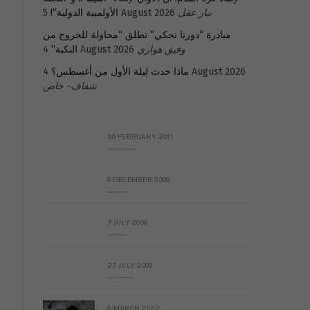
بيار عقل
5 August 2026
الأولمبية الدولية”!
مبادرة “دورنا نحكي” تطلق “محاولة للخروج من
وفيق هواري
4 August 2026
النكبة”
4 August 2026
ماذا حدث ليلة الأول من أغسطس؟
شفاف- خاص
26 FEBRUARY 2011
Metransparent Preliminary Black List of Qaddafi’s Financial Aides Outside Libya
6 DECEMBER 2008
Interview with Prof Hafiz Mohammad Saeed
7 JULY 2009
The messy state of the Hindu temples in Pakistan
27 JULY 2009
Sayed Mahmoud El Qemany Apeal to the World Conscience
8 MARCH 2022