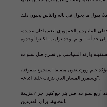
طى الملياردير الجمهوري لتعم بلدان عديدة،
ه”.
يؤكد جيم وورثينغتون مضيفا “سنجمع صفوفنا،
وسيقرر المسار الذي يترتب علينا اتباعه”.
 أربع سنوات، فلن يتراجع كثيرا جراء هزيمة
انتخابية، برأي العديدين.