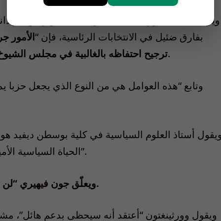
ويرى أستاذ العلوم السياسية في جامعة جونز هوبكنز دا
بفارق ضئيل في الانتخابات الرئاسية، فإن “
الأمور ج
وعدم تكبده هزيمة كبرى في مجلس النواب.
ترجيح احتفاظه بالغالبية في مجلس الشيوخ
وتابع “هذه العوامل هي من النوع الذي يجعل حزبا 
يقول أستاذ العلوم السياسية في كلية بوسطن ديفيد هو
الحياة السياسية الأميركية خلال السنوات الأربع المقبلة على الأقل”.
ويعلّق جون فيهيري “لن أجد الأمر مفاجئا إن ترشح من جديد” للرئاسة.
ويقول وورثينغتون “أعتقد أنه سيحظى بدعم هائل”، مش