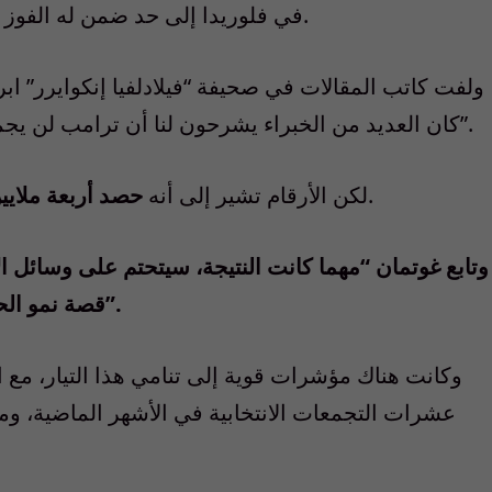
في فلوريدا إلى حد ضمن له الفوز بفارق حاسم في هذه الولاية الأساسية الثلاثاء.
ولفت كاتب المقالات في صحيفة “فيلادلفيا إنكوايرر” ابراه
كان العديد من الخبراء يشرحون لنا أن ترامب لن يجمع في معسكره عددا كافيا من الناخبين الجدد”.
.
لكن الأرقام تشير إلى أنه
حصد أربعة ملايين
وتابع غوتمان “مهما كانت النتيجة، سيتحتم على وسائل ا
قصة نمو الحركة بالرغم من كل ما كتب عن ناخبي ترامب”.
وكانت هناك مؤشرات قوية إلى تنامي هذا التيار، مع 
عشرات التجمعات الانتخابية في الأشهر الماضية، وم