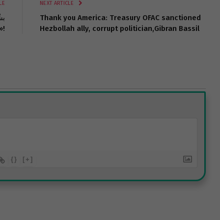
LE
NEXT ARTICLE
Thank you America: Treasury OFAC sanctioned
Hezbollah ally, corrupt politician,Gibran Bassil
بنوك لبن
{}
[+]