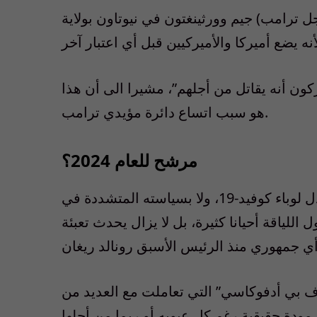
ترامب) جيم وورثينغتون في نيوتاون بولاية
ركون أنه يقاتل من أجلهم”، مشيرا الى أن هذا
هو سبب اتساع دائرة مؤيدي ترامب.
مرشح للعام 2024؟
لم تتأثر شعبية رجل الأعمال السابق بإدارته المثيرة للجدل لوباء كوفيد-19، ولا بسياسته المتشددة في
للياقة أحيانا كثيرة، بل لا يزال يحدث تعبئة
بي أدفوكاسي” التي تعاملت مع العديد من