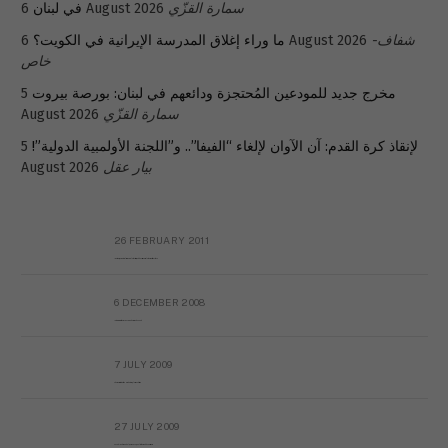
في لبنان
6 August 2026
سمارة القزّي
ما وراء إغلاق المدرسة الإيرانية في الكويت؟
6 August 2026
شفاف-
خاص
5
مخرج جديد للمودعين المُحتجزة ودائعهم في لبنان: بورصة بيروت
August 2026
سمارة القزّي
5
لإنقاذ كرة القدم: آن الآوان لإلغاء “الفيفا”.. و”اللجنة الأولمبية الدولية”!
August 2026
بيار عقل
26 FEBRUARY 2011
Metransparent Preliminary Black List of Qaddafi’s Financial Aides Outside Libya
6 DECEMBER 2008
Interview with Prof Hafiz Mohammad Saeed
7 JULY 2009
The messy state of the Hindu temples in Pakistan
27 JULY 2009
Sayed Mahmoud El Qemany Apeal to the World Conscience