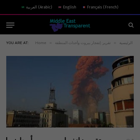
العربية
(
Arabic
)
English
Français
(
French
)
»
»
YOU ARE AT:
Home
تقرير: إنفجار بيروت وأحداث المنطقة
الرئيسية