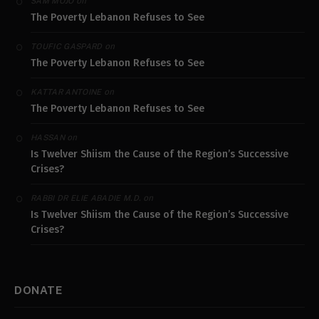
on
SAM MOJO
The Poverty Lebanon Refuses to See
on
TOUFIC GASPARD
The Poverty Lebanon Refuses to See
on
KATTAR ANTOINE
The Poverty Lebanon Refuses to See
on
HASSAN
Is Twelver Shiism the Cause of the Region’s Successive
Crises?
on
RABBI DR ELIE ABADIE M.D.
Is Twelver Shiism the Cause of the Region’s Successive
Crises?
DONATE