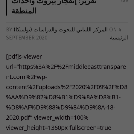
تقرير: إنفجار بيروت وأحداث
0
المنطقة
BY
المركز اللبناني للبحوث والدراسات (بوليتيكا)
ON
4
SEPTEMBER 2020
الرئيسية
[pdfjs-viewer
url=”https%3A%2F%2Fmiddleeasttranspare
nt.com%2Fwp-
content%2Fuploads%2F2020%2F09%2F%D8
%AA%D9%82%D8%B1%D9%8A%D8%B1-
%D8%AF%D9%88%D9%84%D9%8A-18-
2020.pdf” viewer_width=100%
viewer_height=1360px fullscreen=true