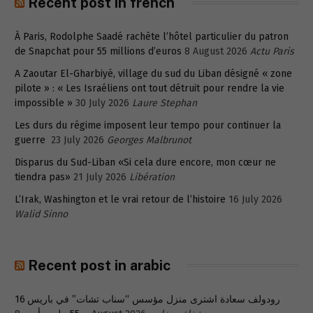
Recent post in french
À Paris, Rodolphe Saadé rachète l’hôtel particulier du patron
de Snapchat pour 55 millions d’euros
8 August 2026
Actu Paris
A Zaoutar El-Gharbiyé, village du sud du Liban désigné « zone
pilote » : « Les Israéliens ont tout détruit pour rendre la vie
impossible »
30 July 2026
Laure Stephan
Les durs du régime imposent leur tempo pour continuer la
guerre
23 July 2026
Georges Malbrunot
Disparus du Sud-Liban «Si cela dure encore, mon cœur ne
tiendra pas»
21 July 2026
Libération
L’Irak, Washington et le vrai retour de l’histoire
16 July 2026
Walid Sinno
Recent post in arabic
رودولف سعادة اشترى منزل مؤسس “سناب تشات” في باريس 16