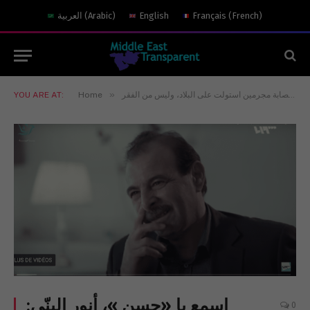
)
French
(
Français
English
)
Arabic
(
العربية
»
YOU ARE AT:
Home
إسمع يا «حسن »، أنور البنّي:
0