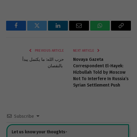
Facebook
Twitter
LinkedIn
Email
WhatsApp
Copy
Link
PREVIOUS ARTICLE
NEXT ARTICLE
Novaya Gazeta
حزب الله: ما يكتمل يبدأ
Correspondent El-Hayek:
بالنقصان
Hizbullah Told by Moscow
Not To Interfere In Russia’s
Syrian Settlement Push
Subscribe