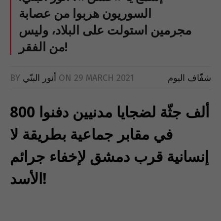
السوريون هربوا من عصابة
مجرمين استولت على البلاد، وليس
من الفقر!
شفّاف اليوم
29 MARCH 2021
ON
أنور البنّي
BY
800 ألف جثّة لضجايا مدنيين دفنوا
في مقابر جماعية بطريقة لا
إنسانية قرب دمشق لإخفاء جرائم
الأسد!