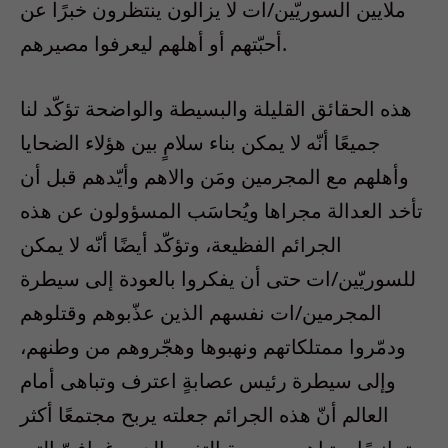
ملايين السوريّين/ات لا يزالون ينتظرون خبرًا عن
أحبّتهم أو أهلهم ليعرفوا مصيرهم.
هذه الحقائق القليلة والبسيطة والواضحة تؤكّد لنا
جميعًا أنّه لا يمكن بناء سلامٍ بين هؤلاء الضحايا
وأهلهم مع المجرمين ومَن والاهم وأيّدهم قبل أن
تأخد العدالة مجراها ويُحاسَب المسؤولون عن هذه
الجرائم الفظيعة، وتؤكّد أيضًا أنّه لا يمكن
للسوريّين/ات حتى أن يفكروا بالعودة إلى سيطرة
المجرمين/ات نفسهم الذين عذّبوهم وقتلوهم
ودمّروا ممتلكاتهم ونهبوها وهجّروهم من وطنهم،
وإلى سيطرة رئيس عصابةٍ اعترف وتباهى أمام
العالم أنّ هذه الجرائم جعلته يربح مجتمعًا أكثر