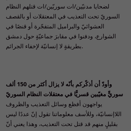
لضحايا مدنيّين/ات سوريّين/ات قتلهم النظام
السوريّ تحت التعذيب في المعتقلات أو بالقصف
العشوائيّ والبراميل المتفجّرة أو قنصًا في
الشوارع، ودفنوا في مقابرَ جماعيّةٍ حول دمشق
بطريقةٍ لا إنسانيّة لإخفاء الجرائم.
وأودّ أن أذكّركم بأنّه لا يزال أكثر من 150 ألف
سوريٍّ مغيّبين قسريًّا
في معتقلات النظام السوريّ
يواجهون أفظع وسائل التعذيب والظروف
اللاإنسانيّة، وللأسف معلوماتنا تقول إنّ عددًا ليس
بقليلٍ منهم قد قتل تحت التعذيب، وهذا يعني أنّ