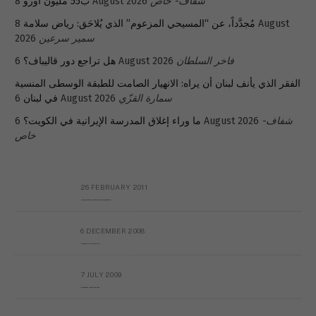
شفاف- خاص
8 August 2026
ب55 مليون أورو
مُجدَّداً، عن “المسيحي المزعوم” الذي يُلاحَق: رياض سلامة
8 August
سمير سرعين
2026
فاخر السلطان
6 August 2026
هل تراجع دور قاليباف؟
الفقر الذي يأنف لبنان أن يراه: الانهيار الصامت للطبقة الوسطى المنسية
سمارة القزّي
6 August 2026
في لبنان
شفاف-
6 August 2026
ما وراء إغلاق المدرسة الإيرانية في الكويت؟
خاص
26 FEBRUARY 2011
Metransparent Preliminary Black List of Qaddafi’s Financial Aides Outside Libya
6 DECEMBER 2008
Interview with Prof Hafiz Mohammad Saeed
7 JULY 2009
The messy state of the Hindu temples in Pakistan