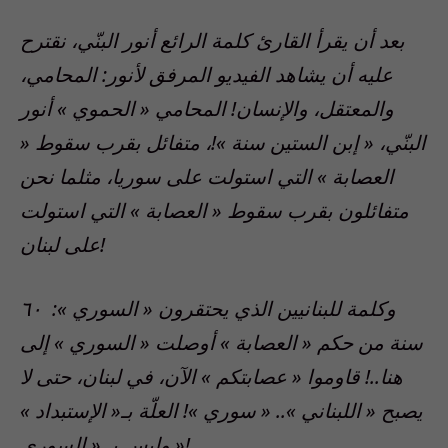
بعد أن يقرأ القارئ كلمة الرائع أنور البنّي، نقترح
عليه أن يشاهد الفيديو المرفق لأنور: المحامي،
والمعتقل، والإنسان! المحامي « الحموي » أنور
البنّي، « إبن الستين سنة »!، متفائل بقرب سقوط «
العصابة » التي استولت على سوريا، مثلما نحن
متفائلون بقرب سقوط « العصابة » التي استولت
على لبنان!
وكلمة للبنانيين الذي يحتقرون « السوري »: ٦٠
سنة من حكم « العصابة » أوصلت « السوري » إلى
هنا..! قاوموا « عصابتكم » الآن، في لبنان، حتى لا
يصبح « اللبناني ».. « سوري »! العلّة بـ« الإستبداد »
وليس بـ « السوري »!