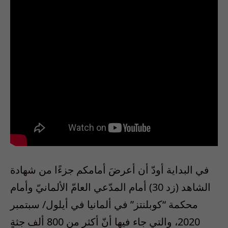
في البداية أودّ أن أعرضَ أمامكم جزءًا من شهادة
الشاهد (زد 30) أمام المدّعي العامّ الألمانيّ وأمام
محكمة “كوبلنتز” في ألمانيا في أيلول/ سبتمبر
2020، والتي جاء فيها أنّ أكثر من 800 ألف جثةٍ