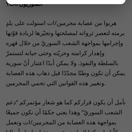
السوريّون/ات؟
هربوا من عصابة مجرمين/ات استولت على بلدٍ
برمته لتعصر ثرواته لمصلحتها وتجيّرها لزيادة قوّتها
وإجرامها بمواجهة الشعب السوريّ من خلال قهره
وإهدار كرامته وحريّته وحتى حياته لتستمرّ
بالسلطة والنفوذ. ولا يمكن أبدًا اعتبار أنّ سورية
يمكن أن تكون وطنًا مجدّدًا قبل ذهاب هذه العصابة
وتغيير هذه القوانين التي تحمي المجرمين.
نأمل أن يكون قراركم كما هو شعار مؤتمركم “دعم
الشعب السوريّ” وهذا يعني حكمًا أن نكون جميعًا
بمواجهة هذه العصابة من المجرمين/ات ونعمل