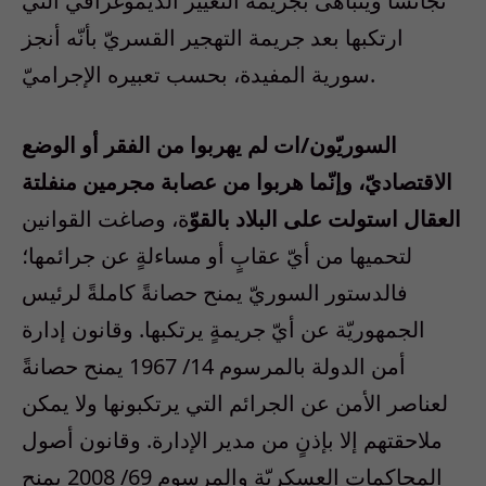
تجانسًا ويتباهى بجريمة التغيير الديموغرافيّ التي
ارتكبها بعد جريمة التهجير القسريّ بأنّه أنجز
سورية المفيدة، بحسب تعبيره الإجراميّ.
السوريّون/ات لم يهربوا من الفقر أو الوضع
الاقتصاديّ، وإنّما هربوا من عصابة مجرمين منفلتة
العقال استولت على البلاد بالقوّ
ة، وصاغت القوانين
لتحميها من أيّ عقابٍ أو مساءلةٍ عن جرائمها؛
فالدستور السوريّ يمنح حصانةً كاملةً لرئيس
الجمهوريّة عن أيّ جريمةٍ يرتكبها. وقانون إدارة
أمن الدولة بالمرسوم 14/ 1967 يمنح حصانةً
لعناصر الأمن عن الجرائم التي يرتكبونها ولا يمكن
ملاحقتهم إلا بإذنٍ من مدير الإدارة. وقانون أصول
المحاكمات العسكريّة والمرسوم 69/ 2008 يمنح