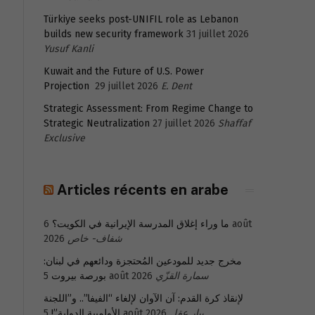
Türkiye seeks post-UNIFIL role as Lebanon
builds new security framework
31 juillet 2026
Yusuf Kanli
Kuwait and the Future of U.S. Power
Projection
29 juillet 2026
E. Dent
Strategic Assessment: From Regime Change to
Strategic Neutralization
27 juillet 2026
Shaffaf
Exclusive
Articles récents en arabe
6 août
ما وراء إغلاق المدرسة الإيرانية في الكويت؟
2026
شفاف- خاص
مخرج جديد للمودعين المُحتجزة ودائعهم في لبنان:
بورصة بيروت
5 août 2026
سمارة القزّي
لإنقاذ كرة القدم: آن الآوان لإلغاء “الفيفا”.. و”اللجنة
الأولمبية الدولية”!
5 août 2026
بيار عقل