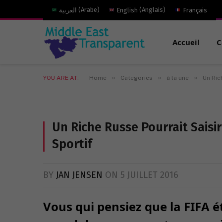
العربية
(
Arabe
)
English
(
Anglais
)
Français
Accueil
C
»
»
»
YOU ARE AT:
Home
Categories
à la une
Un Ric
Un Riche Russe Pourrait Saisir
Sportif
BY
JAN JENSEN
ON
5 JUILLET 2016
Vous qui pensiez que la FIFA ét