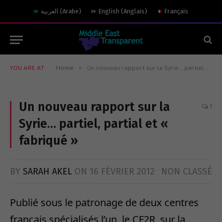
العربية
(
Arabe
)
English
(
Anglais
)
Français
»
YOU ARE AT:
Home
Un nouveau rapport sur la Syrie… partiel, partial et « fabriqué »
Un nouveau rapport sur la
1
Syrie… partiel, partial et «
fabriqué »
BY
SARAH AKEL
ON
16 FÉVRIER 2012
NON CLASSÉ
Publié sous le patronage de deux centres
français spécialisés l’un, le CF2R, sur la