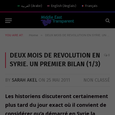
العربية
(
Arabe
)
English
(
Anglais
)
Français
»
YOU ARE AT:
Home
DEUX MOIS DE REVOLUTION EN SYRIE. UN PREMIER BILAN (1/3)
DEUX MOIS DE REVOLUTION EN
0
SYRIE. UN PREMIER BILAN (1/3)
BY
SARAH AKEL
ON
25 MAI 2011
NON CLASSÉ
Les historiens discuteront certainement
plus tard du jour exact où il convient de
considérer qu’a démarré en Syrie la