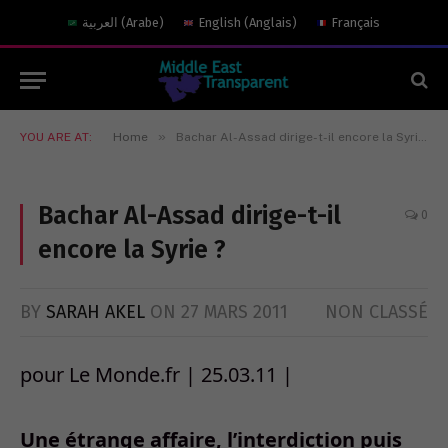
العربية
(
Arabe
)
English
(
Anglais
)
Français
»
YOU ARE AT:
Home
Bachar Al-Assad dirige-t-il encore la Syrie ?
Bachar Al-Assad dirige-t-il
0
encore la Syrie ?
BY
SARAH AKEL
ON
27 MARS 2011
NON CLASSÉ
pour Le Monde.fr | 25.03.11 |
Une étrange affaire, l’interdiction puis