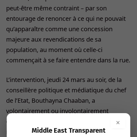
peut-être même contraint – par son
entourage de renoncer à ce qui ne pouvait
qu’apparaître comme une concession
majeure aux revendications de sa
population, au moment où celle-ci
commençait à se faire entendre dans la rue.
L’intervention, jeudi 24 mars au soir, de la
conseillère politique et médiatique du chef
de l’Etat, Bouthayna Chaaban, a
volontairement ou involontairement
contribué à entretenir des doutes sur la
×
Middle East Transparent
réalité du pouvoir que détient encore