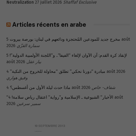
Neutralization
27 juillet 2026
Shaffaf Exclusive
Articles récents en arabe
5 août
مخرج جديد للمودعين المُحتجزة ودائعهم في لبنان: بورصة بيروت
2026
سمارة القزّي
5
لإنقاذ كرة القدم: آن الآوان لإلغاء “الفيفا”.. و”اللجنة الأولمبية الدولية”!
août 2026
بيار عقل
مبادرة “دورنا نحكي” تطلق “محاولة للخروج من النكبة”
4 août 2026
وفيق هواري
ماذا حدث ليلة الأول من أغسطس؟
4 août 2026
شفاف- خاص
4 août
“الأخبار” الشيوعية ـ الإسلامية و”رواية” اعتقال رياض سلامة!
2026
سمير سرعين
19 SEPTEMBRE 2013
Réflexion sur la Syrie (à Mgr Dagens)