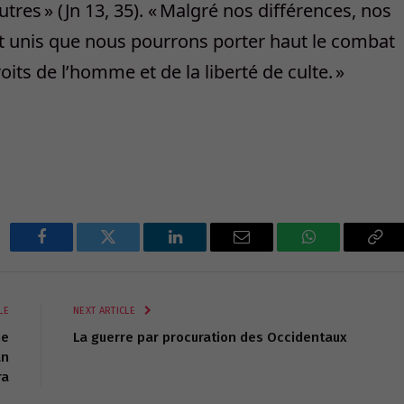
tres » (Jn 13, 35). « Malgré nos différences, nos
tant unis que nous pourrons porter haut le combat
roits de l’homme et de la liberté de culte. »
Facebook
Twitter
LinkedIn
Email
WhatsApp
Cop
Lin
LE
NEXT ARTICLE
ne
La guerre par procuration des Occidentaux
an
ra