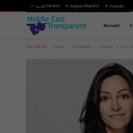
العربية
(
Arabe
)
English
(
Anglais
)
Français
Accueil
C
»
»
»
YOU ARE AT:
Home
Categories
à la une
Pour u