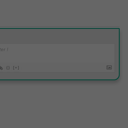
{}
[+]