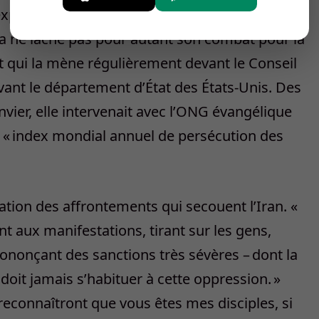
 exposés à de lourdes peines de prison pour
ina ne lâche pas pour autant son combat pour la
 qui la mène régulièrement devant le Conseil
ant le département d’État des États-Unis. Des
anvier, elle intervenait avec l’ONG évangélique
n « index mondial annuel de persécution des
cation des affrontements qui secouent l’Iran. «
t aux manifestations, tirant sur les gens,
ononçant des sanctions très sévères – dont la
doit jamais s’habituer à cette oppression. »
 reconnaîtront que vous êtes mes disciples, si