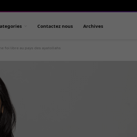
ategories
Contactez nous
Archives
ne foi libre au pays des ayatollahs