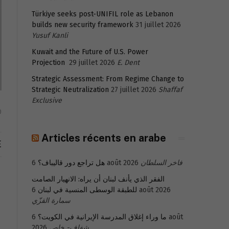
Türkiye seeks post-UNIFIL role as Lebanon
builds new security framework
31 juillet 2026
Yusuf Kanli
Kuwait and the Future of U.S. Power
Projection
29 juillet 2026
E. Dent
Strategic Assessment: From Regime Change to
Strategic Neutralization
27 juillet 2026
Shaffaf
Exclusive
0
Articles récents en arabe
E
هل تراجع دور قاليباف؟
6 août 2026
فاخر السلطان
الفقر الذي يأنف لبنان أن يراه: الانهيار الصامت
للطبقة الوسطى المنسية في لبنان
6 août 2026
سمارة القزّي
6 août
ما وراء إغلاق المدرسة الإيرانية في الكويت؟
2026
شفاف- خاص