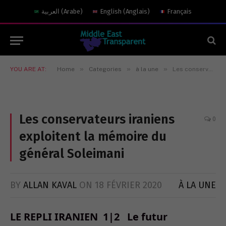
العربية
(
Arabe
)
English
(
Anglais
)
Français
»
»
»
YOU ARE AT:
Home
Categories
à la une
Les conservateurs iraniens exploitent la mémoire du général Soleimani
Les conservateurs iraniens
0
exploitent la mémoire du
général Soleimani
BY
ALLAN KAVAL
ON
18 FÉVRIER 2020
À LA UNE
LE REPLI IRANIEN 1|2 Le futur