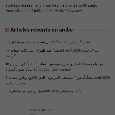
Strategic Assessment: From Regime Change to Strategic
Neutralization
27 juillet 2026
Shaffaf Exclusive
Articles récents en arabe
هل ستتم الإطاحة ببزشكيان؟
9 août 2026
فاخر السلطان
«الحلف» ضد طهرانَ على ثلاث جبهات
9 août 2026
عبد الرحمن
الراشد
رودولف سعادة اشترى منزل مؤسس “سناب تشات” في باريس 16
ب55 مليون أورو
8 août 2026
شفاف- خاص
مُجدَّداً، عن “المسيحي المزعوم” الذي يُلاحَق: رياض سلامة
8 août 2026
سمير سرعين
هل تراجع دور قاليباف؟
6 août 2026
فاخر السلطان
19 SEPTEMBRE 2013
Réflexion sur la Syrie (à Mgr Dagens)