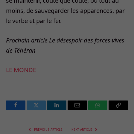
se maintenir, coûte que coûte, ou tout au
moins, de sauvegarder les apparences, par
le verbe et par le fer.
Prochain article Le désespoir des forces vives
de Téhéran
LE MONDE
Facebook
Twitter
LinkedIn
Email
WhatsApp
Copy
Link
PREVIOUS ARTICLE
NEXT ARTICLE