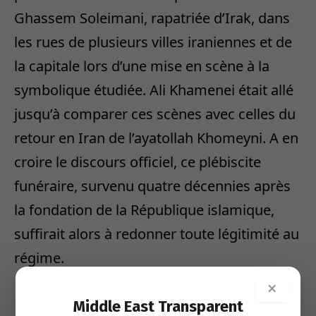
Ghassem Soleimani, rapatriée d’Irak, dans
les rues de plusieurs villes iraniennes et de
la capitale lors d’une mise en scène à la
symbolique étudiée. Ali Khamenei était allé
jusqu’à comparer ces scènes avec celles du
retour en Iran de l’ayatollah Khomeyni. A en
croire le discours officiel, ce plébiscite
funéraire, survenu quatre décennies après
la fondation de la République islamique,
suffirait alors à redonner toute légitimité au
régime.
×
Dans la mémoire officielle de l’histoire
Middle East Transparent