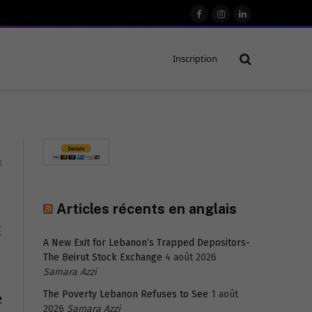
Facebook
Instagram
LinkedIn
Inscription
1
Articles récents en anglais
É
A New Exit for Lebanon’s Trapped Depositors-
The Beirut Stock Exchange
4 août 2026
Samara Azzi
The Poverty Lebanon Refuses to See
1 août
e
2026
Samara Azzi