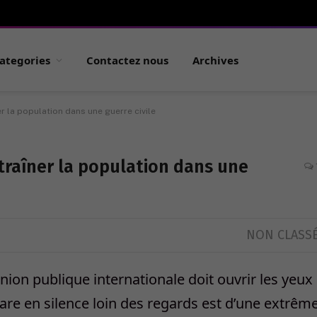
ategories
Contactez nous
Archives
r la population dans une guerre civile
traîner la population dans une
NON CLASS
nion publique internationale doit ouvrir les yeux
épare en silence loin des regards est d’une extrêm