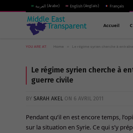
العربية
(
Arabe
)
English
(
Anglais
)
Français
Accueil
C
»
YOU ARE AT:
Home
Le régime syrien cherche à entraîne
Le régime syrien cherche à en
guerre civile
BY
SARAH AKEL
ON
6 AVRIL 2011
Pendant qu’il en est encore temps, l’opi
sur la situation en Syrie. Ce qui s’y pr