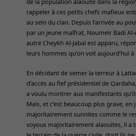
de la population alaouite dans la région
rappeler à ces petits chefs mafieux entr
au sein du clan. Depuis l’arrivée au po
par un jeune malfrat, Noumeïr Badi Al-A
autre Cheykh Al-Jabal est apparu, ré
leurs hommes qu’on voit aujourd’hui à 
En décidant de semer la terreur à Latta
d’accès au fief présidentiel de Qardaha
a voulu montrer aux manifestants qu’ils
Mais, et c’est beaucoup plus grave, en 
majoritairement sunnites comme le rest
voyous majoritairement alaouites, il a t
le terrain de la guerre civile, dont ils 