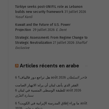
Türkiye seeks post-UNIFIL role as Lebanon
builds new security framework
31 juillet 2026
Yusuf Kanli
Kuwait and the Future of U.S. Power
Projection
29 juillet 2026
E. Dent
Strategic Assessment: From Regime Change to
Strategic Neutralization
27 juillet 2026
Shaffaf
Exclusive
Articles récents en arabe
هل تراجع دور قاليباف؟
6 août 2026
فاخر السلطان
الفقر الذي يأنف لبنان أن يراه: الانهيار الصامت
للطبقة الوسطى المنسية في لبنان
6 août 2026
سمارة القزّي
6 août
ما وراء إغلاق المدرسة الإيرانية في الكويت؟
2026
شفاف- خاص