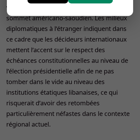
vraisemblablement évoqué au cours de ce
sommet américano-saoudien. Les milieux
diplomatiques à l’étranger indiquent dans
ce cadre que les décideurs internationaux
mettent l’accent sur le respect des
échéances constitutionnelles au niveau de
l’élection présidentielle afin de ne pas
tomber dans le vide au niveau des
institutions étatiques libanaises, ce qui
risquerait d’avoir des retombées
particulièrement néfastes dans le contexte
régional actuel.