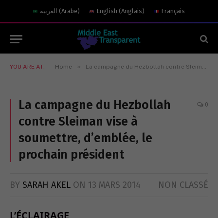
العربية
(
Arabe
)
English
(
Anglais
)
Français
»
YOU ARE AT:
Home
La campagne du Hezbollah contre Sleiman vise à soumettre, d’emblée, le prochain président
La campagne du Hezbollah
0
contre Sleiman vise à
soumettre, d’emblée, le
prochain président
BY
SARAH AKEL
ON
13 MARS 2014
NON CLASSÉ
L’ÉCLAIRAGE