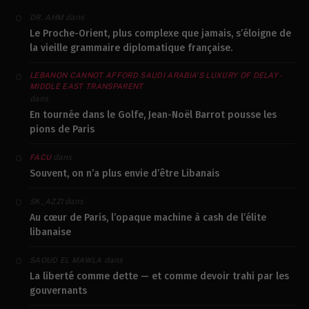
dans
DR. AHM
Le Proche-Orient, plus complexe que jamais, s’éloigne de
la vieille grammaire diplomatique française.
LEBANON CANNOT AFFORD SAUDI ARABIA’S LUXURY OF DELAY -
MIDDLE EAST TRANSPARENT
dans
En tournée dans le Golfe, Jean-Noël Barrot pousse les
pions de Paris
dans
FACU
Souvent, on n’a plus envie d’être Libanais
dans
SK_AZZI
Au cœur de Paris, l’opaque machine à cash de l’élite
libanaise
dans
SAOUD EL MAWLA
La liberté comme dette — et comme devoir trahi par les
gouvernants