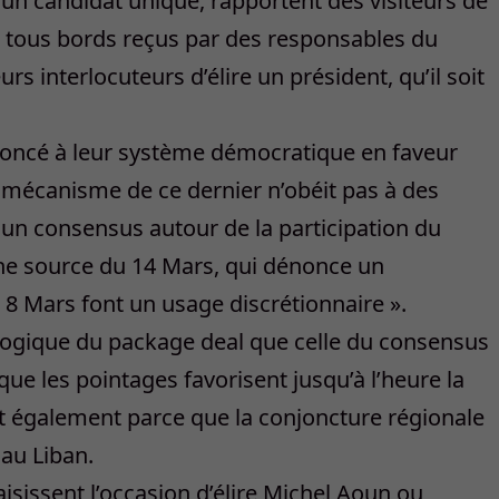
à un candidat unique, rapportent des visiteurs de
de tous bords reçus par des responsables du
rs interlocuteurs d’élire un président, qu’il soit
enoncé à leur système démocratique en faveur
 mécanisme de ce dernier n’obéit pas à des
 un consensus autour de la participation du
 une source du 14 Mars, qui dénonce un
u 8 Mars font un usage discrétionnaire ».
a logique du package deal que celle du consensus
 que les pointages favorisent jusqu’à l’heure la
st également parce que la conjoncture régionale
 au Liban.
aisissent l’occasion d’élire Michel Aoun ou