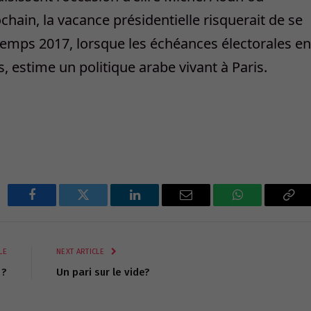
hain, la vacance présidentielle risquerait de se
emps 2017, lorsque les échéances électorales en
, estime un politique arabe vivant à Paris.
Facebook
Twitter
LinkedIn
Email
WhatsApp
Cop
Lin
LE
NEXT ARTICLE
 ?
Un pari sur le vide?