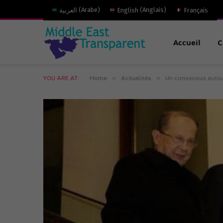
العربية
(
Arabe
)
English
(
Anglais
)
Français
Accueil
C
»
»
YOU ARE AT:
Home
Actualités
Un consensus autour