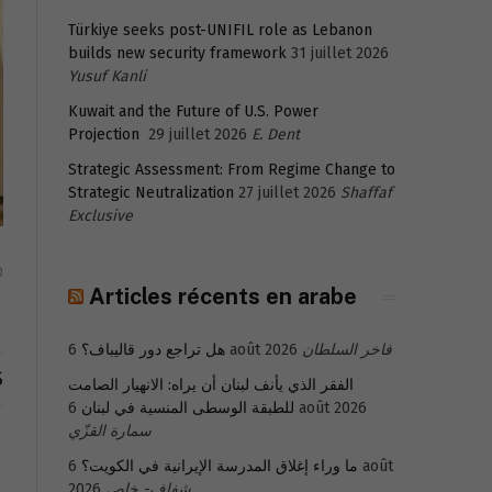
Türkiye seeks post-UNIFIL role as Lebanon
builds new security framework
31 juillet 2026
Yusuf Kanli
Kuwait and the Future of U.S. Power
Projection
29 juillet 2026
E. Dent
Strategic Assessment: From Regime Change to
Strategic Neutralization
27 juillet 2026
Shaffaf
Exclusive
0
Articles récents en arabe
هل تراجع دور قاليباف؟
6 août 2026
فاخر السلطان
S
الفقر الذي يأنف لبنان أن يراه: الانهيار الصامت
للطبقة الوسطى المنسية في لبنان
6 août 2026
سمارة القزّي
6 août
ما وراء إغلاق المدرسة الإيرانية في الكويت؟
2026
شفاف- خاص