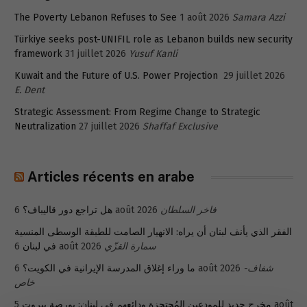
The Poverty Lebanon Refuses to See
1 août 2026
Samara Azzi
Türkiye seeks post-UNIFIL role as Lebanon builds new security
framework
31 juillet 2026
Yusuf Kanli
Kuwait and the Future of U.S. Power Projection
29 juillet 2026
E. Dent
Strategic Assessment: From Regime Change to Strategic
Neutralization
27 juillet 2026
Shaffaf Exclusive
Articles récents en arabe
هل تراجع دور قاليباف؟
6 août 2026
فاخر السلطان
الفقر الذي يأنف لبنان أن يراه: الانهيار الصامت للطبقة الوسطى المنسية
في لبنان
6 août 2026
سمارة القزّي
ما وراء إغلاق المدرسة الإيرانية في الكويت؟
6 août 2026
شفاف-
خاص
5 août
مخرج جديد للمودعين المُحتجزة ودائعهم في لبنان: بورصة بيروت