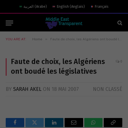
العربية
(
Arabe
)
English
(
Anglais
)
Français
»
YOU ARE AT:
Home
Faute de choix, les Algériens ont boudé les législatives
Faute de choix, les Algériens
0
ont boudé les législatives
BY
SARAH AKEL
ON
18 MAI 2007
NON CLASSÉ
Facebook
Twitter
LinkedIn
Email
WhatsApp
Copy