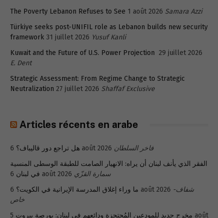
The Poverty Lebanon Refuses to See
1 août 2026
Samara Azzi
Türkiye seeks post-UNIFIL role as Lebanon builds new security
framework
31 juillet 2026
Yusuf Kanli
Kuwait and the Future of U.S. Power Projection
29 juillet 2026
E. Dent
Strategic Assessment: From Regime Change to Strategic
Neutralization
27 juillet 2026
Shaffaf Exclusive
Articles récents en arabe
هل تراجع دور قاليباف؟
6 août 2026
فاخر السلطان
الفقر الذي يأنف لبنان أن يراه: الانهيار الصامت للطبقة الوسطى المنسية
في لبنان
6 août 2026
سمارة القزّي
ما وراء إغلاق المدرسة الإيرانية في الكويت؟
6 août 2026
شفاف-
خاص
5 août
مخرج جديد للمودعين المُحتجزة ودائعهم في لبنان: بورصة بيروت