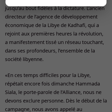
jusqu’au bout fidèles à la dictature. L’ancien
directeur de l’agence de développement
économique de la Libye de Kadhafi, qui a
rejoint aux premières heures la révolution,
a manifestement tissé un réseau touchant,
dans ses profondeurs, l’ensemble de la
société libyenne.
«En ces temps difficiles pour la Libye,
répétait encore fois dimanche Hammada
Siala, le porte-parole de l’Alliance, nous ne
devons exclure personne. Dès le début de la
campagne, nous avons appelé au