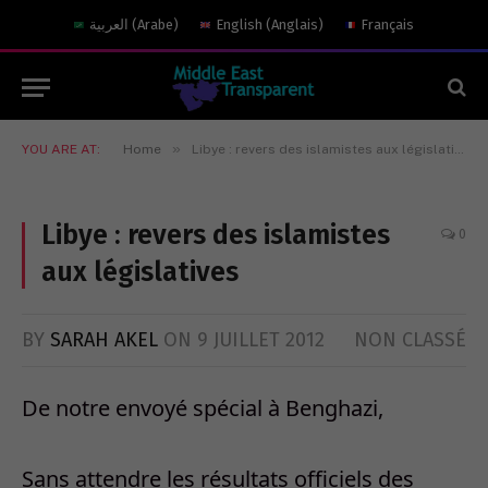
العربية
(
Arabe
)
English
(
Anglais
)
Français
»
YOU ARE AT:
Home
Libye : revers des islamistes aux législatives
Libye : revers des islamistes
0
aux législatives
BY
SARAH AKEL
ON
9 JUILLET 2012
NON CLASSÉ
De notre envoyé spécial à Benghazi,
Sans attendre les résultats officiels des