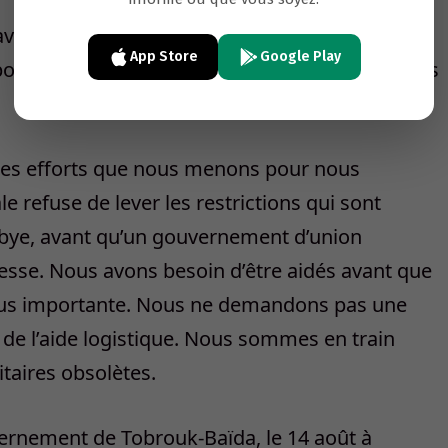
ravers des contacts avec des puissances
App Store
Google Play
poli et peuvent pousser ces Libyens récalcitrants
r les efforts que nous menons pour nous
 refuse de lever les restrictions qui sont
Libye, avant qu’un gouvernement d’union
resse. Nous avons besoin d’être aidés avant que
plus importante. Nous ne demandons pas une
, de l’aide logistique. Nous sommes en train
taires obsolètes.