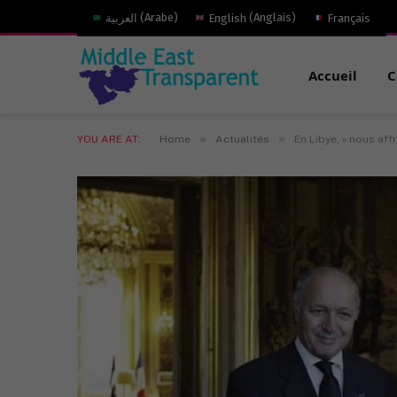
العربية
(
Arabe
)
English
(
Anglais
)
Français
Accueil
C
»
»
YOU ARE AT:
Home
Actualités
En Libye, « nous af