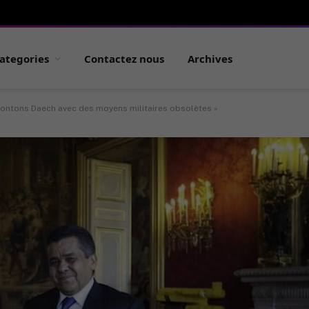
ategories
Contactez nous
Archives
frontons Daech avec des moyens militaires obsolètes »