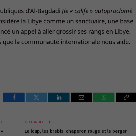
 publiques d’Al-Bagdadi
[le « calife » autoproclamé
onsidère la Libye comme un sanctuaire, une base
 lancé un appel à aller grossir ses rangs en Libye.
mps que la communauté internationale nous aide.
Facebook
Twitter
LinkedIn
Email
WhatsApp
Cop
Lin
LE
NEXT ARTICLE
e»
Le loup, les brebis, chaperon rouge et le berger