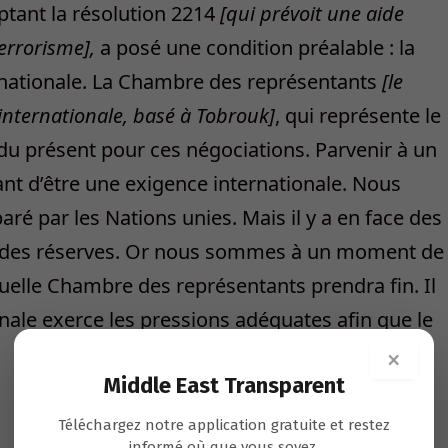
tant la résolution 2214
[qui prévoit une aide
terrorisme],
a posé une condition préalable : la
nationale. La Chambre des représentants
[le
ternationale, basé à Tobrouk]
, qui représente le
ndu présent pour ces négociations. Parvenir à un
vant d’être une exigence internationale. Nous
paré par les Nations unies. Mais il y a en face des
nt des réserves. Or nous sommes à un moment de
ctuelle Chambre des représentants prendra fin. Il
ale exerce les pressions adéquates afin que le
×
Middle East Transparent
Téléchargez notre application gratuite et restez
informé où que vous soyez.