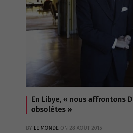
En Libye, « nous affrontons 
obsolètes »
BY
LE MONDE
ON
28 AOÛT 2015