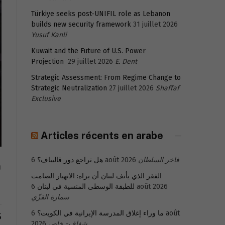
Türkiye seeks post-UNIFIL role as Lebanon
builds new security framework
31 juillet 2026
Yusuf Kanli
Kuwait and the Future of U.S. Power
Projection
29 juillet 2026
E. Dent
Strategic Assessment: From Regime Change to
Strategic Neutralization
27 juillet 2026
Shaffaf
Exclusive
Articles récents en arabe
هل تراجع دور قاليباف؟
6 août 2026
فاخر السلطان
0
الفقر الذي يأنف لبنان أن يراه: الانهيار الصامت
للطبقة الوسطى المنسية في لبنان
6 août 2026
سمارة القزّي
6 août
ما وراء إغلاق المدرسة الإيرانية في الكويت؟
S
2026
شفاف- خاص