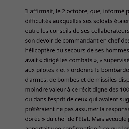
Il affirmait, le 2 octobre, que, informé
difficultés auxquelles ses soldats étaien
outre les conseils de ses collaborateur
son devoir de commandant en chef des f
hélicoptère au secours de ses hommes. 
avait « dirigé les combats », « superv
aux pilotes » et « ordonné le bombarde
d’armes, de bombes et de missiles disp
moindre valeur à ce récit digne des 1001
ou dans l’esprit de ceux qui avaient su
préféraient ne pas assumer la responsabi
dorée » du chef de l’Etat. Mais aveuglé p
apportait une confirmation à ce que le