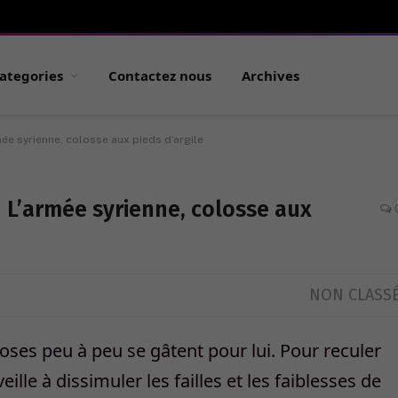
ategories
Contactez nous
Archives
mée syrienne, colosse aux pieds d’argile
 L’armée syrienne, colosse aux
NON CLASS
oses peu à peu se gâtent pour lui. Pour reculer
ille à dissimuler les failles et les faiblesses de