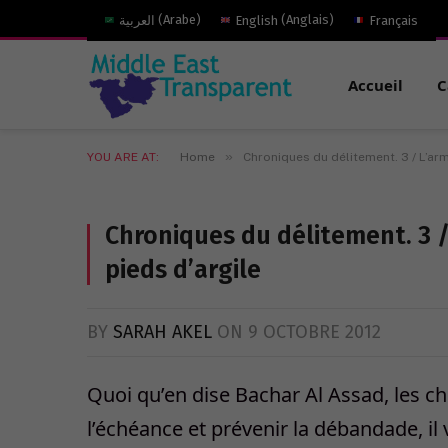
العربية
(
Arabe
)
English
(
Anglais
)
Français
Accueil
C
»
YOU ARE AT:
Home
Chroniques du délitement. 3 / L’ar
Chroniques du délitement. 3 /
pieds d’argile
BY
SARAH AKEL
ON
9 OCTOBRE 2012
Quoi qu’en dise Bachar Al Assad, les ch
l’échéance et prévenir la débandade, il ve