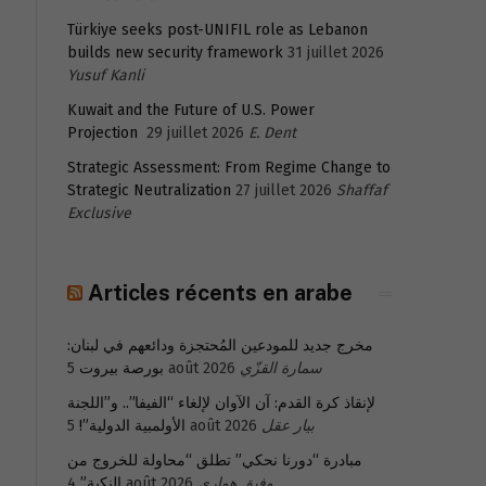
Türkiye seeks post-UNIFIL role as Lebanon
builds new security framework
31 juillet 2026
Yusuf Kanli
Kuwait and the Future of U.S. Power
Projection
29 juillet 2026
E. Dent
Strategic Assessment: From Regime Change to
Strategic Neutralization
27 juillet 2026
Shaffaf
Exclusive
Articles récents en arabe
مخرج جديد للمودعين المُحتجزة ودائعهم في لبنان:
بورصة بيروت
5 août 2026
سمارة القزّي
لإنقاذ كرة القدم: آن الآوان لإلغاء “الفيفا”.. و”اللجنة
الأولمبية الدولية”!
5 août 2026
بيار عقل
مبادرة “دورنا نحكي” تطلق “محاولة للخروج من
النكبة”
4 août 2026
وفيق هواري