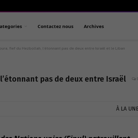
ategories
Contactez nous
Archives
ura, fief du Hezbollah, l’étonnant pas de deux entre Israël et le Liban
 l’étonnant pas de deux entre Israël
À LA UN