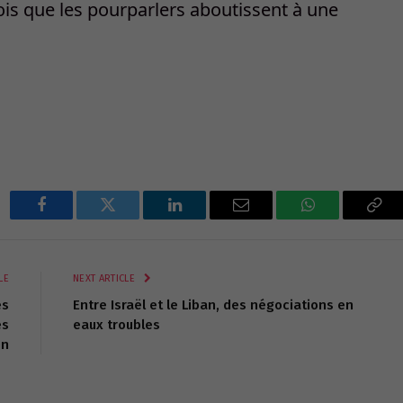
fois que les pourparlers aboutissent à une
Facebook
Twitter
LinkedIn
Email
WhatsApp
Cop
Lin
LE
NEXT ARTICLE
es
Entre Israël et le Liban, des négociations en
es
eaux troubles
en