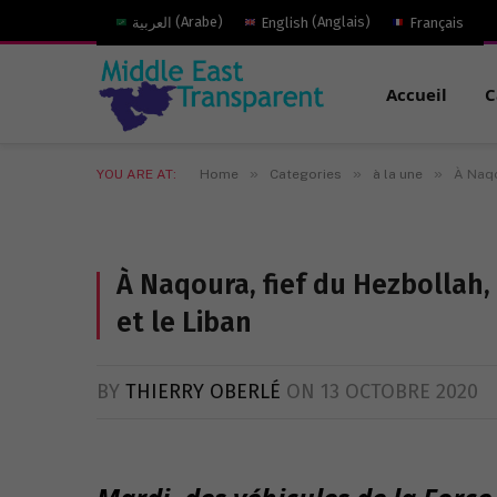
العربية
(
Arabe
)
English
(
Anglais
)
Français
Accueil
C
»
»
»
YOU ARE AT:
Home
Categories
à la une
À Naqo
À Naqoura, fief du Hezbollah,
et le Liban
BY
THIERRY OBERLÉ
ON
13 OCTOBRE 2020