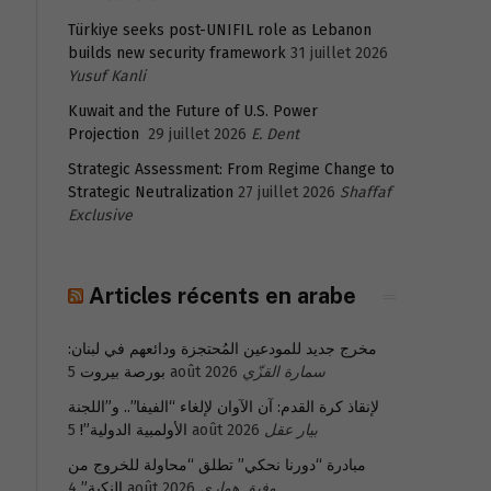
Türkiye seeks post-UNIFIL role as Lebanon
builds new security framework
31 juillet 2026
Yusuf Kanli
Kuwait and the Future of U.S. Power
Projection
29 juillet 2026
E. Dent
Strategic Assessment: From Regime Change to
Strategic Neutralization
27 juillet 2026
Shaffaf
Exclusive
Articles récents en arabe
مخرج جديد للمودعين المُحتجزة ودائعهم في لبنان:
بورصة بيروت
5 août 2026
سمارة القزّي
لإنقاذ كرة القدم: آن الآوان لإلغاء “الفيفا”.. و”اللجنة
الأولمبية الدولية”!
5 août 2026
بيار عقل
مبادرة “دورنا نحكي” تطلق “محاولة للخروج من
النكبة”
4 août 2026
وفيق هواري