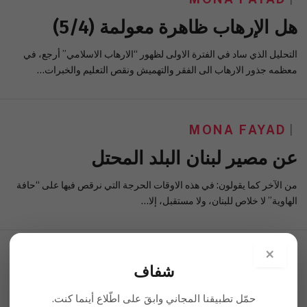
التحليل الذي ساد في الفترة الاولى لظهور “الارهاب الاسلامي” أرجع، في
معظمه جذور الارهاب الى الفقر والتهميش ونقص التعليم والخبرات…
MONA FAYAD
عن مصير لبنان البلد المحتل
من الآخر كما يقولون: في هذه الاوقات الحرجة التي نرقص فيها على “حافة
الهاوية” لا خلاص للبنان، ولا مستقبل، إلا…
×
MONA FAYAD
شفاف
هل الإرهاب ظاهرة معولمة (5/3)
حمّل تطبيقنا المجاني وابقَ على اطّلاع أينما كنت.