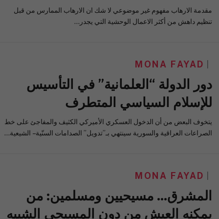
مقدمة الارهاب مفهوم غير موضوعي لا شك ان الارهاب الممارس من قبل
تنظيم داهش من أكثر الاعمال الوحشية التي يجدر…
MONA FAYAD
دور الدولة “العلمانية” في التأسيس
للإسلام السياسي المتطرف
يتخوف البعض من أن الدخول العسكري الأميركي الكثيف والمفاجئ على خط
الصراعات العراقية والسورية سينتهي بـ”تدويل” الصدامات السنّية – الشيعية…
MONA FAYAD
المشرق… مسيحيين ومسلمين: من
يمكنه العيش من دون المسيحي الشبيه