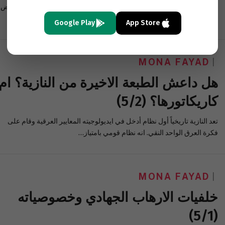
لدى داعش من المهارة والفطنة ما يجعلها تستغل ميل الإنسانية العام نحو رفض
العنف وإدانته كي تستخدمه سلاحها المفضل، فترمي…
Google Play
App Store
MONA FAYAD
هل داعش الطبعة الاخيرة من النازية؟ ام
كاريكاتورها؟ (5‪/‬2)
تعد النازية تاريخياً أول نظام أدخل في ايديولوجيته المعايير العرقية وقام على
فكرة العرق الواحد النقي. انه نظام قومي بامتياز…
MONA FAYAD
خلفيات الارهاب الجهادي وخصوصياته
(5/1)