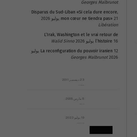
Georges Malbrunot
Disparus du Sud-Liban «Si cela dure encore,
21 يوليو 2026
mon cœur ne tiendra pas»
Libération
L’Irak, Washington et le vrai retour de
16 يوليو 2026
l’histoire
Walid Sinno
La reconfiguration du pouvoir iranien
12 يوليو
Georges Malbrunot
2026
23 ديسمبر 2011
عائلة المهندس طارق الربعة: أين دولة القانون والموسسات؟
8 مارس 2008
رسالة مفتوحة لقداسة البابا شنوده الثالث
19 يوليو 2023
إشكاليات التقويم الهجري، وهل يجدي هذا التقويم أيُ نفع؟