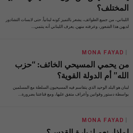
المختلف؟
اللبناني، من جميع الطوائف، يشعر بالتميز كونه لبنانياً. حتى لابسات التشادور
لديهن هذا الشعور، وعرفته منهن. يعرف اللبناني أنه ينتمي…
MONA FAYAD
من يحمي المسيحي الخائف: “حزب
الله” أم الدولة القوية؟
لبنان هو البلد الوحيد الذي يتقاسم فيه المسيحيون السلطة مع المسلمين
بواسطة دستور وقوانين وأعراف متفق عليها، ومع قناعتنا بضرورة…
MONA FAYAD
لماذا، نعم لزيارة القدس؟