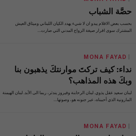
حصَّة الشباب
بحسب بعض الاقلام يبدو ان لا شيء يهدد الكيان اللبناني وميثاق العيش
المشترك سوى اقرار صيغة الزواج المدني التي صارت…
MONA FAYAD
نداء: كيف تركتَ موارنتكَ يذهبون بنا
وبكَ هذه المذاهب؟
لبنان سعيد عقل يذوي. لبنان الرحابنة وفيروز يندثر، ربما الى الأبد. لبنان الهيمنة
المارونية الذي أحببناه، عبر جنونه هو، وصوتها…
MONA FAYAD