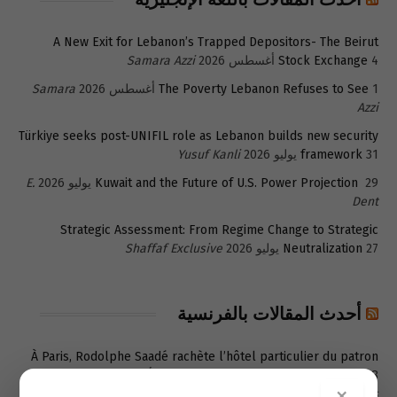
A New Exit for Lebanon’s Trapped Depositors- The Beirut
4 أغسطس 2026
Stock Exchange
Samara Azzi
1 أغسطس 2026
The Poverty Lebanon Refuses to See
Samara
Azzi
Türkiye seeks post-UNIFIL role as Lebanon builds new security
31 يوليو 2026
framework
Yusuf Kanli
29 يوليو 2026
Kuwait and the Future of U.S. Power Projection
E.
Dent
Strategic Assessment: From Regime Change to Strategic
27 يوليو 2026
Neutralization
Shaffaf Exclusive
أحدث المقالات بالفرنسية
À Paris, Rodolphe Saadé rachète l’hôtel particulier du patron
8 أغسطس 2026
de Snapchat pour 55 millions d’euros
Actu
×
Paris