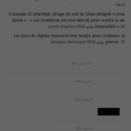
Paris
A Zaoutar El-Gharbiyé, village du sud du Liban désigné « zone
pilote » : « Les Israéliens ont tout détruit pour rendre la vie
30 يوليو 2026
impossible »
Laure Stephan
Les durs du régime imposent leur tempo pour continuer la
23 يوليو 2026
guerre
Georges Malbrunot
23 ديسمبر 2011
عائلة المهندس طارق الربعة: أين دولة القانون والموسسات؟
8 مارس 2008
رسالة مفتوحة لقداسة البابا شنوده الثالث
19 يوليو 2023
إشكاليات التقويم الهجري، وهل يجدي هذا التقويم أيُ نفع؟
14 يناير 2011