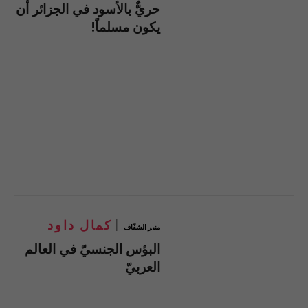
حريٌّ بالأسود في الجزائر أن
يكون مسلماً!
كمال داود
منبر الشفّاف
البؤس الجنسيّ في العالم
العربيّ