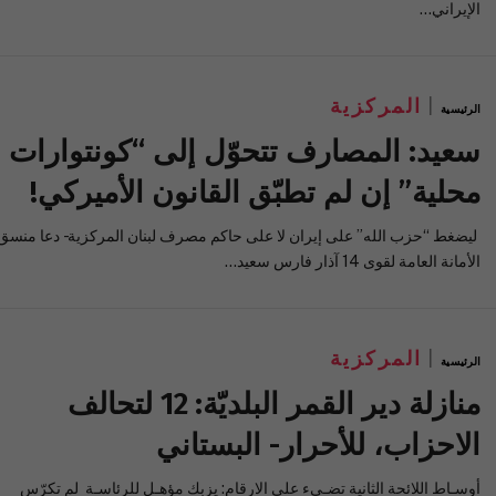
الإيراني…
المركزية
الرئيسية
سعيد: المصارف تتحوّل إلى “كونتوارات
محلية” إن لم تطبّق القانون الأميركي!
ليضغط “حزب الله” على إيران لا على حاكم مصرف لبنان المركزية- دعا منسق
الأمانة العامة لقوى 14 آذار فارس سعيد…
المركزية
الرئيسية
منازلة دير القمر البلديّة: 12 لتحالف
الاحزاب، للأحرار- البستاني
أوسـاط اللائحة الثانية تضـيء على الارقام: يزبك مؤهـل للرئاسـة لم تكرّس