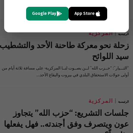
المركزية- حزب الله سينسحب من سوريا عاجلا ام آجلاً. المعادلة غير خاضعة
للنقاش، حتى داخل الدائرة القيادية العليا في الحزب.…
Google Play
App Store
المركزية
الرئيسية
زحلة نحو معركة طاحنة الأحد والتشطيب
سيد اللوائح
“التـــيار”: “حــزب الله” لــن يصــوت لنــا المركزية- على مسافة ثلاثة أيام من
أولى جولات الاستحقاق البلدي في بيروت والبقاع الأحد…
المركزية
الرئيسية
جلسات التشريع: “حزب الله” يتجاوز
عون ويتصرف وفق أجندته.. فهل يفعلها