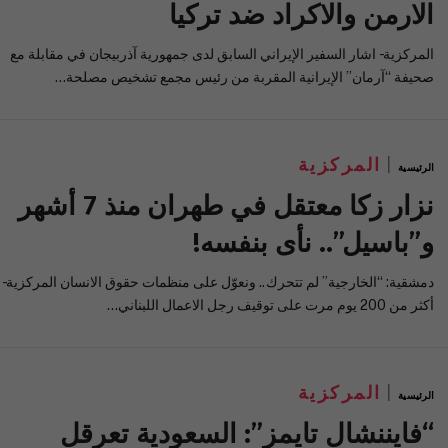
الارمن والاكراد ضد تركيا
المركزية- اشار السفير الإيراني السابق لدى جمهورية آذربيجان في مقابلة مع
صحيفة “آرمان” الإيرانية المقربة من رئيس مجمع تشخيص مصلحة…
المركزية
الرئيسية
نزار زكا معتقل في طهران منذ 7 أشهر
و”باسيل”.. نأى بنفسه!
دمشقية: “الخارجية” لم تتحرك.. ونعوّل على منظمات حقوق الانسان المركزية-
أكثر من 200 يوم مرت على توقيف رجل الاعمال اللبناني…
المركزية
الرئيسية
“فايننشال تايمز”: السعودية تعرقل