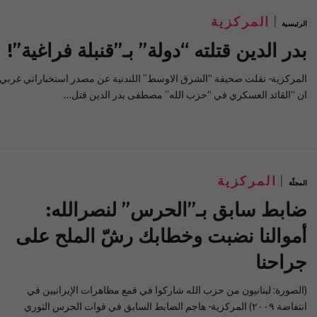
المركزية
الرئيسية
بدر الدين قتلته “دولة” بـ”قنبلة فراغية”!
المركزية- نقلت صحيفة “الشرق الاوسط” اللندنية عن مصدر استخباراتي غربي
ان “القائد العسكري في “حزب الله” مصطفى بدر الدين قتل…
المركزية
المجلّة
ضابط سابق بـ”الحرس” لنصرالله:
أموالنا نضبت وخطابك رشّ الملح على
جراحنا
(الصورة: لبنانيون من حزب الله شاركوا في قمع مظاهرات الإيرانيين في
انتفاضة ٢٠٠٩) المركزية- هاجم الضابط السابق في قوات الحرس الثوري