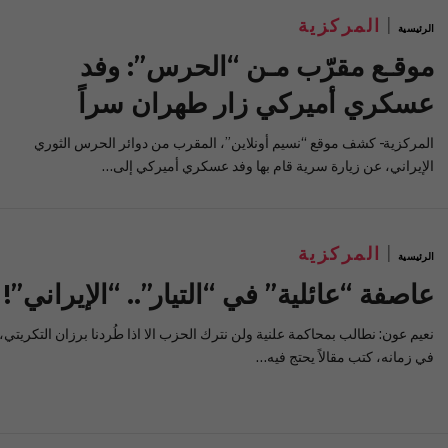
المركزية
الرئيسية
موقـع مقرّب مـن “الحرس”: وفد
عسكري أميركي زار طهران سراً‎
المركزية- كشف موقع “نسيم أونلاين”، المقرب من دوائر الحرس الثوري
الإيراني، عن زيارة سرية قام بها وفد عسكري أميركي إلى…
المركزية
الرئيسية
عاصفة “عائلية” في “التيار”.. “الإيراني”!
نعيم عون: نطالب بمحاكمة علنية ولن نترك الحزب الا اذا طُردنا برزان التكريتي،
في زمانه، كتب مقالاً يحتج فيه…