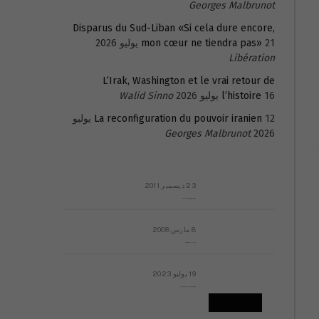
Georges Malbrunot
Disparus du Sud-Liban «Si cela dure encore,
21 يوليو 2026
mon cœur ne tiendra pas»
Libération
L’Irak, Washington et le vrai retour de
16 يوليو 2026
l’histoire
Walid Sinno
La reconfiguration du pouvoir iranien
12 يوليو
Georges Malbrunot
2026
23 ديسمبر 2011
عائلة المهندس طارق الربعة: أين دولة القانون والموسسات؟
8 مارس 2008
رسالة مفتوحة لقداسة البابا شنوده الثالث
19 يوليو 2023
إشكاليات التقويم الهجري، وهل يجدي هذا التقويم أيُ نفع؟